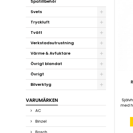
Spatillbehör
Svets
Tryckluft
Tvätt
Verkstadsutrustning
Värme & Avfuktare
Övrigt blandat
Övrigt
Bilverktyg
VARUMÄRKEN
Själv
med hål
AC
Binzel
Bosch