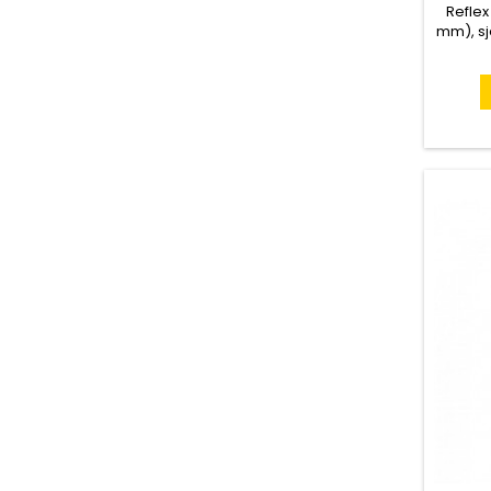
Refle
mm), sjä