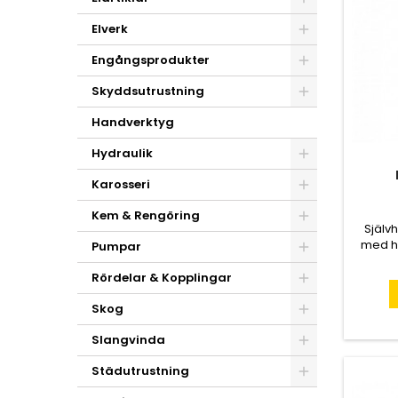
Elverk
Engångsprodukter
Skyddsutrustning
Handverktyg
Hydraulik
Karosseri
Kem & Rengöring
Själv
med hål
Pumpar
Rördelar & Kopplingar
Skog
Slangvinda
Städutrustning