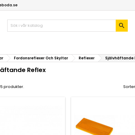
geboda.se

ar
Fordonsreflexer Och Skyltar
Reflexer
Självhäftande 
häftande Reflex
 15 produkter.
Sorter