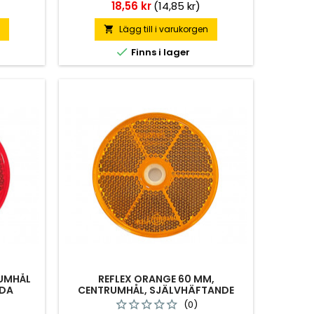
Pris
18,56 kr
(14,85 kr)
n
Lägg till i varukorgen


Finns i lager
RUMHÅL
REFLEX ORANGE 60 MM,
IDA
CENTRUMHÅL, SJÄLVHÄFTANDE
BAKSIDA
(0)