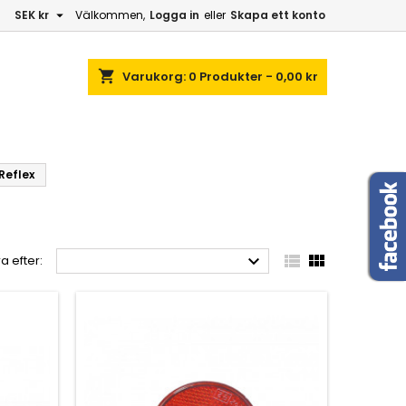

SEK kr
Välkommen,
Logga in
eller
Skapa ett konto
shopping_cart
Varukorg:
0
Produkter - 0,00 kr
Reflex



a efter: