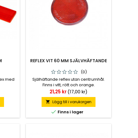
M
REFLEX VIT 60 MM SJÄLVHÄFTANDE
(0)
elex med
Själhäftande reflex utan centrumhål.
Finns i vitt, rött och orange.
Pris
21,25 kr
(17,00 kr)
n
Lägg till i varukorgen


Finns i lager