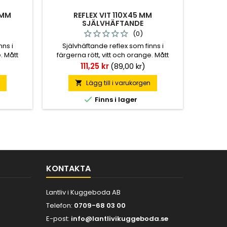
 MM
REFLEX VIT 110X45 MM
SJÄLVHÄFTANDE
(0)
nns i
Självhäftande reflex som finns i
. Mått
färgerna rött, vitt och orange. Mått
: 10 st.
110x45 mm. Förpackningsstorlek: 10 st.
Pris
111,25 kr
(89,00 kr)
n
Lägg till i varukorgen


Finns i lager
KONTAKTA
Lantliv i Kuggeboda AB
Telefon:
0709-68 03 00
E-post:
info@lantlivikuggeboda.se