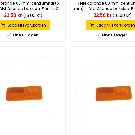
x orange 60 mm, centrumhål (6
Reflex orange 60 mm, centru
lvhäftande baksida. Finns i rött,
mm), självhäftande baksida. Finn
vitt och orange.
vitt och orange.
Pris
Pris
22,50 kr
(18,00 kr)
22,50 kr
(18,00 kr)
Lägg till i varukorgen
Lägg till i varukorge




Finns i lager
Finns i lager