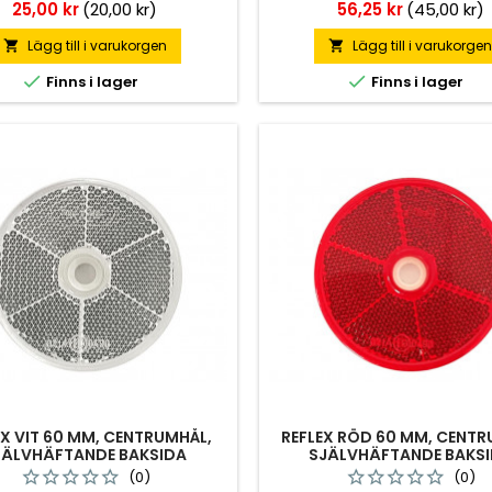
orange.
Pris
Pris
25,00 kr
(20,00 kr)
56,25 kr
(45,00 kr)
Lägg till i varukorgen
Lägg till i varukorge




Finns i lager
Finns i lager
EX VIT 60 MM, CENTRUMHÅL,
REFLEX RÖD 60 MM, CENT
JÄLVHÄFTANDE BAKSIDA
SJÄLVHÄFTANDE BAKS
(0)
(0)