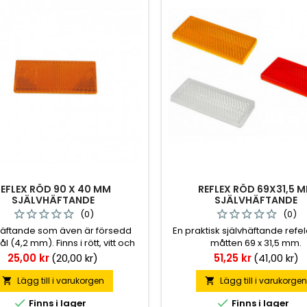
REFLEX RÖD 90 X 40 MM
REFLEX RÖD 69X31,5 
SJÄLVHÄFTANDE
SJÄLVHÄFTANDE
(0)
(0)
häftande som även är försedd
En praktisk självhäftande ref
 (4,2 mm). Finns i rött, vitt och
måtten 69 x 31,5 mm.
orange.
Pris
Pris
25,00 kr
(20,00 kr)
51,25 kr
(41,00 kr)
Lägg till i varukorgen
Lägg till i varukorge




Finns i lager
Finns i lager