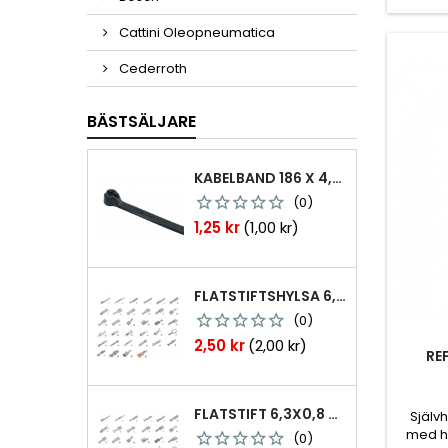
Cattini Oleopneumatica
Cederroth
BÄSTSÄLJARE
KABELBAND 186 X 4,8MM TY25MX TY-RAP SVARTA 1000 ST
(0)
Pris
1,25 kr
(1,00 kr)
FLATSTIFTSHYLSA 6,3X0,8 1,0-2,5 MM² 100ST NABB
(0)
Pris
2,50 kr
(2,00 kr)
RE
FLATSTIFT 6,3X0,8 M. NABB 1,0-2,5 MM2 100ST
Själv
med hål
(0)