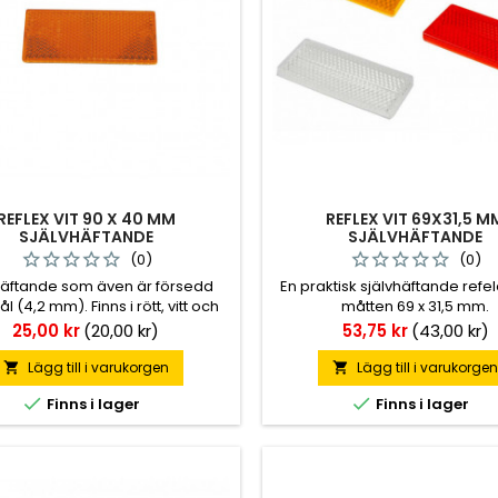
REFLEX VIT 90 X 40 MM
REFLEX VIT 69X31,5 M
SJÄLVHÄFTANDE
SJÄLVHÄFTANDE
(0)
(0)
häftande som även är försedd
En praktisk självhäftande ref
 (4,2 mm). Finns i rött, vitt och
måtten 69 x 31,5 mm.
orange.
Pris
Pris
25,00 kr
(20,00 kr)
53,75 kr
(43,00 kr)
Lägg till i varukorgen
Lägg till i varukorge




Finns i lager
Finns i lager