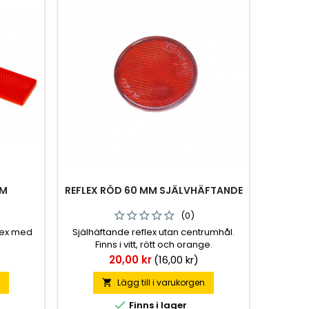
MM
REFLEX RÖD 60 MM SJÄLVHÄFTANDE
(0)
elex med
Själhäftande reflex utan centrumhål.
Finns i vitt, rött och orange.
Pris
20,00 kr
(16,00 kr)
n
Lägg till i varukorgen


Finns i lager