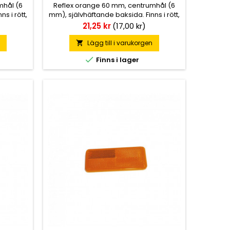
mhål (6
Reflex orange 60 mm, centrumhål (6
s i rött,
mm), självhäftande baksida. Finns i rött,
vitt och orange.
Pris
21,25 kr
(17,00 kr)
n
Lägg till i varukorgen


Finns i lager