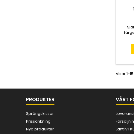
Sjä
färge
110x45
Visar 1-15
PRODUKTER
VÅRT F
Sprängskisser
Leverans
Prissänkning
Försäljnin
Nya produkter
Lantliv i