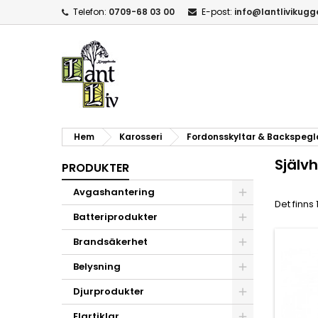
Telefon:
0709-68 03 00
E-post:
info@lantlivikug
Hem
Karosseri
Fordonsskyltar & Backspegl
Själv
PRODUKTER
Avgashantering
Det finns
Batteriprodukter
Brandsäkerhet
Belysning
Djurprodukter
Elartiklar