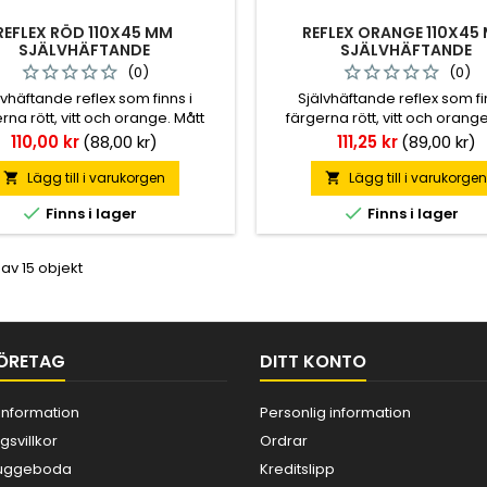
REFLEX RÖD 110X45 MM
REFLEX ORANGE 110X45
SJÄLVHÄFTANDE
SJÄLVHÄFTANDE
(0)
(0)
lvhäftande reflex som finns i
Självhäftande reflex som fi
rna rött, vitt och orange. Mått
färgerna rött, vitt och orange
 mm. Förpackningsstorlek: 10 st.
110x45 mm. Förpackningsstorlek
Pris
Pris
110,00 kr
(88,00 kr)
111,25 kr
(89,00 kr)
Lägg till i varukorgen
Lägg till i varukorge




Finns i lager
Finns i lager
 av 15 objekt
ÖRETAG
DITT KONTO
information
Personlig information
gsvillkor
Ordrar
 Kuggeboda
Kreditslipp