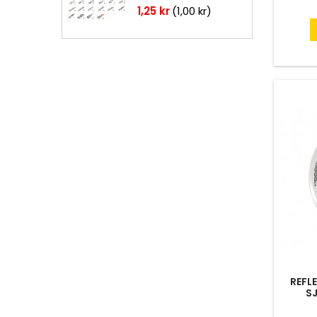
Pris
1,25 kr
(1,00 kr)
REFL
S