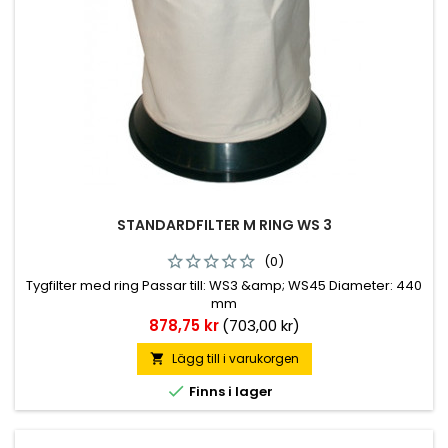
STANDARDFILTER M RING WS 3
(0)
Tygfilter med ring Passar till: WS3 &amp; WS45 Diameter: 440
mm
Pris
878,75 kr
(703,00 kr)
Lägg till i varukorgen


Finns i lager