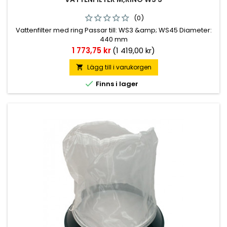
(0)
Vattenfilter med ring Passar till: WS3 &amp; WS45 Diameter:
440 mm
Pris
1 773,75 kr
(1 419,00 kr)
Lägg till i varukorgen


Finns i lager