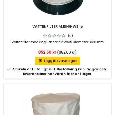
VATTENFILTER M,RING WS 15
(0)
Vattenfilter med ring Passar till: WS15 Diameter: 330 mm
Pris
852,50 kr
(682,00 kr)
Lägg till i varukorgen


Artikeln är tillfälligt slut. Beställning kan läggas och
leverans sker när varan åter är i lager.