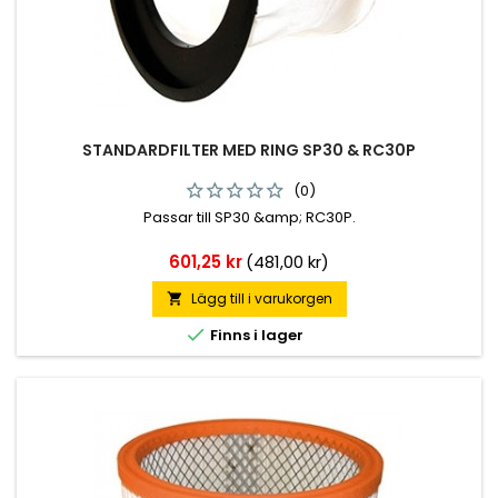
STANDARDFILTER MED RING SP30 & RC30P
(0)
Passar till SP30 &amp; RC30P.
Pris
601,25 kr
(481,00 kr)
Lägg till i varukorgen


Finns i lager