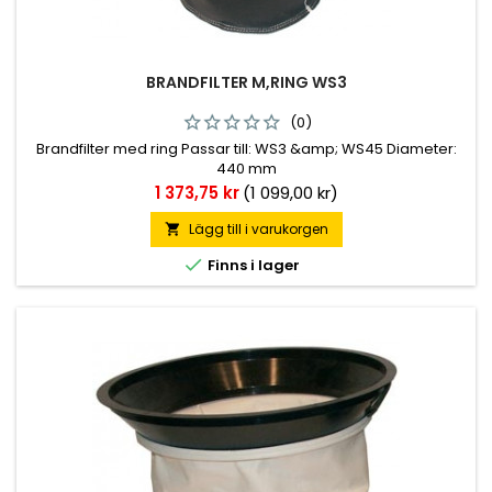
BRANDFILTER M,RING WS3
(0)
Brandfilter med ring Passar till: WS3 &amp; WS45 Diameter:
440 mm
Pris
1 373,75 kr
(1 099,00 kr)
Lägg till i varukorgen


Finns i lager