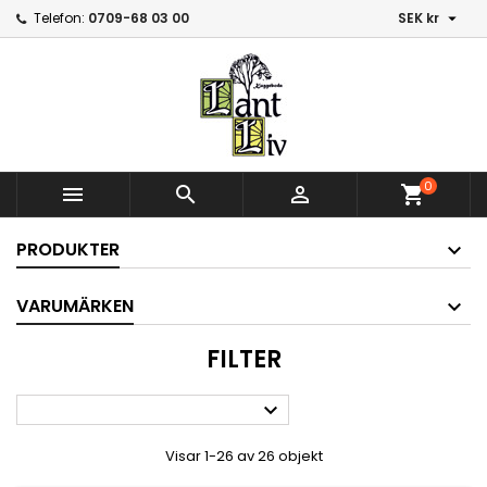

Telefon:
0709-68 03 00
SEK kr
0



shopping_cart
PRODUKTER
VARUMÄRKEN
FILTER

Visar 1-26 av 26 objekt