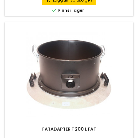
Lägg till i varukorgen


Finns i lager
FATADAPTER F 200 L FAT