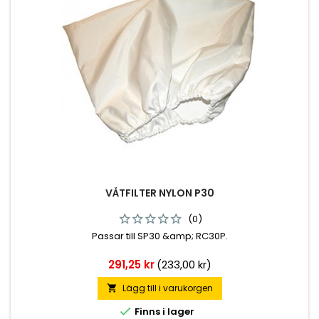
VÅTFILTER NYLON P30
(0)
Passar till SP30 &amp; RC30P.
Pris
291,25 kr
(233,00 kr)
Lägg till i varukorgen


Finns i lager