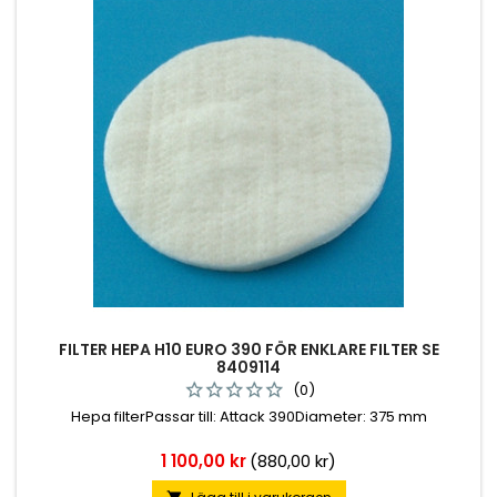
FILTER HEPA H10 EURO 390 FÖR ENKLARE FILTER SE
8409114
(0)
Hepa filterPassar till: Attack 390Diameter: 375 mm
Pris
1 100,00 kr
(880,00 kr)