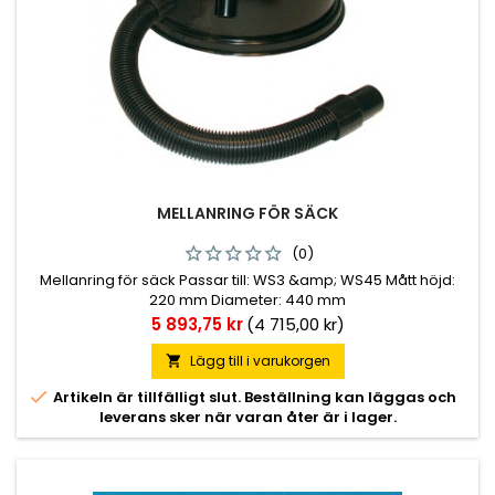
MELLANRING FÖR SÄCK
(0)
Mellanring för säck Passar till: WS3 &amp; WS45 Mått höjd:
220 mm Diameter: 440 mm
Pris
5 893,75 kr
(4 715,00 kr)
Lägg till i varukorgen


Artikeln är tillfälligt slut. Beställning kan läggas och
leverans sker när varan åter är i lager.