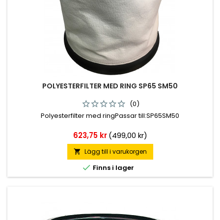
POLYESTERFILTER MED RING SP65 SM50
(0)
Polyesterfilter med ringPassar till:SP65SM50
Pris
623,75 kr
(499,00 kr)
Lägg till i varukorgen


Finns i lager