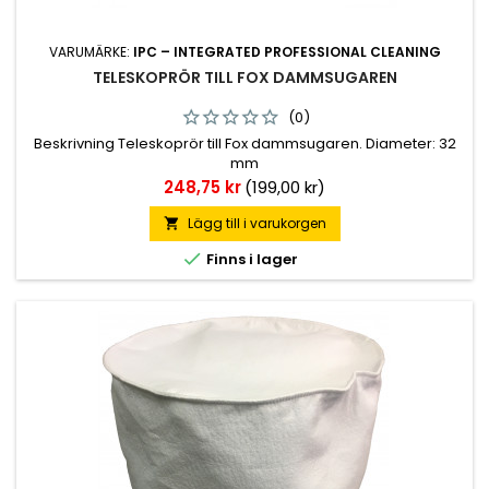
VARUMÄRKE:
IPC – INTEGRATED PROFESSIONAL CLEANING
TELESKOPRÖR TILL FOX DAMMSUGAREN
(0)
Beskrivning Teleskoprör till Fox dammsugaren. Diameter: 32
mm
Pris
248,75 kr
(199,00 kr)
Lägg till i varukorgen


Finns i lager