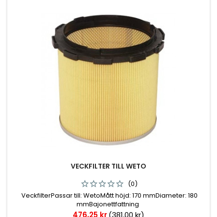
VECKFILTER TILL WETO
(0)
VeckfilterPassar till: WetoMått höjd: 170 mmDiameter: 180
mmBajonettfattning
Pris
476,25 kr
(381,00 kr)