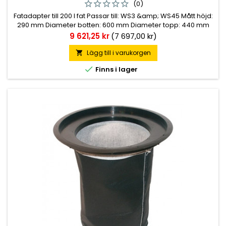
(0)
Fatadapter till 200 l fat Passar till: WS3 &amp; WS45 Mått höjd:
290 mm Diameter botten: 600 mm Diameter topp: 440 mm
Pris
9 621,25 kr
(7 697,00 kr)
Lägg till i varukorgen


Finns i lager