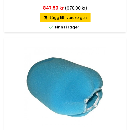
Pris
847,50 kr
(678,00 kr)
Lägg till i varukorgen


Finns i lager