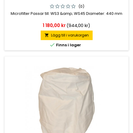
(0)
Microfilter Passar till: WS3 &amp; WS45 Diameter: 440 mm
Pris
1 180,00 kr
(944,00 kr)
Lägg till i varukorgen


Finns i lager