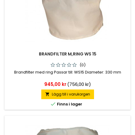
BRANDFILTER M,RING WS 15
(0)
Brandfilter med ring Passar till: WS15 Diameter: 330 mm
Pris
945,00 kr
(756,00 kr)
Lägg till i varukorgen


Finns i lager