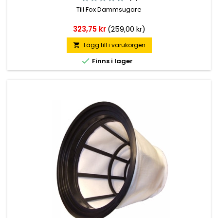
Till Fox Dammsugare
Pris
323,75 kr
(259,00 kr)
Lägg till i varukorgen


Finns i lager