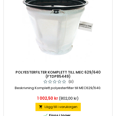
POLYESTERFILTER KOMPLETT TILL MEC 629/640
(FTDP85449)
(0)
Beskrivning Komplett polyesterfilter till MEC629/640.
Pris
1 002,50 kr
(802,00 kr)
Lägg till i varukorgen


Finns i lager