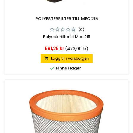
POLYESTERFILTER TILL MEC 215
(0)
Polyesterfilter till Mec 215
Pris
591,25 kr
(473,00 kr)
Lägg till i varukorgen


Finns i lager