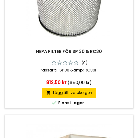
HEPA FILTER FÖR SP 30 & RC30
(0)
Passar till SP30 &amp; RC30P.
Pris
812,50 kr
(650,00 kr)
Lägg till i varukorgen


Finns i lager