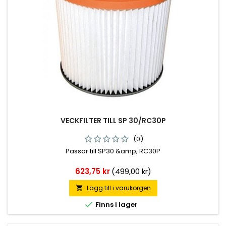
VECKFILTER TILL SP 30/RC30P
(0)
Passar till SP30 &amp; RC30P
Pris
623,75 kr
(499,00 kr)
Lägg till i varukorgen


Finns i lager