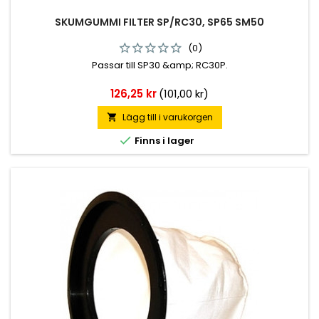
SKUMGUMMI FILTER SP/RC30, SP65 SM50
(0)
Passar till SP30 &amp; RC30P.
Pris
126,25 kr
(101,00 kr)
Lägg till i varukorgen


Finns i lager