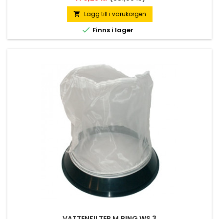
Lägg till i varukorgen


Finns i lager
VATTENFILTER M,RING WS 3