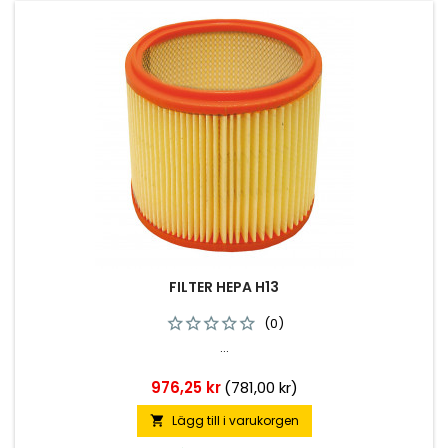
FILTER HEPA H13
(0)
...
Pris
976,25 kr
(781,00 kr)
Lägg till i varukorgen
