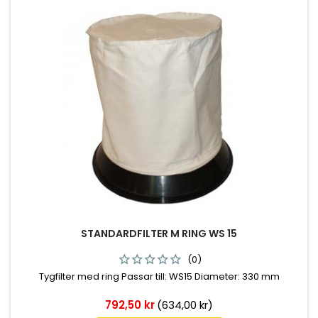
STANDARDFILTER M RING WS 15
(0)
Tygfilter med ring Passar till: WS15 Diameter: 330 mm
Pris
792,50 kr
(634,00 kr)