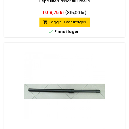
Hepa filterPassar till:Othello
Pris
1 018,75 kr
(815,00 kr)
Lägg till i varukorgen


Finns i lager