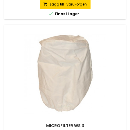
Lägg till i varukorgen


Finns i lager
MICROFILTER WS 3