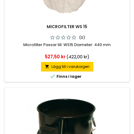
MICROFILTER WS 15
(0)
Microfilter Passar till: WS15 Diameter: 440 mm
Pris
527,50 kr
(422,00 kr)
Lägg till i varukorgen


Finns i lager