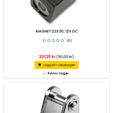
MAGNET 22X30, 12V DC
(0)
...
Pris
201,25 kr
(161,00 kr)
Lägg till i varukorgen


Finns i lager