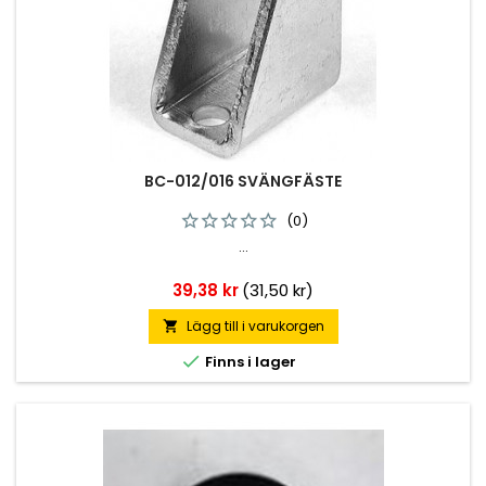
BC-012/016 SVÄNGFÄSTE
(0)
...
Pris
39,38 kr
(31,50 kr)
Lägg till i varukorgen


Finns i lager