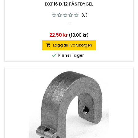
DXF16 D.12 FÄSTBYGEL
(0)
...
Pris
22,50 kr
(18,00 kr)
Lägg till i varukorgen


Finns i lager