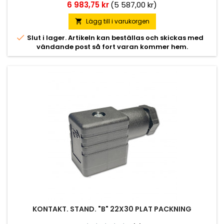
Pris
6 983,75 kr
(5 587,00 kr)
Lägg till i varukorgen


Slut i lager. Artikeln kan beställas och skickas med
vändande post så fort varan kommer hem.
KONTAKT. STAND. "B" 22X30 PLAT PACKNING