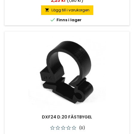
2,25 kr
(1,80 kr)
Lägg till i varukorgen


Finns i lager
DXF24 D.20 FÄSTBYGEL
(0)