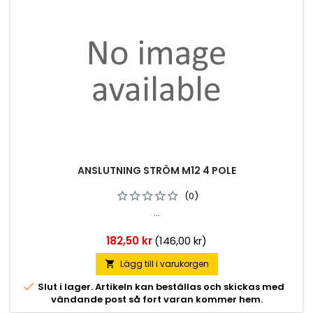
ANSLUTNING STRÖM M12 4 POLE
(0)
...
Pris
182,50 kr
(146,00 kr)
Lägg till i varukorgen


Slut i lager. Artikeln kan beställas och skickas med
vändande post så fort varan kommer hem.