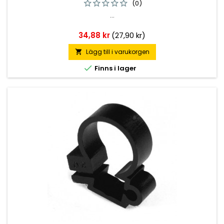
(0)
...
Pris
34,88 kr
(27,90 kr)
Lägg till i varukorgen


Finns i lager