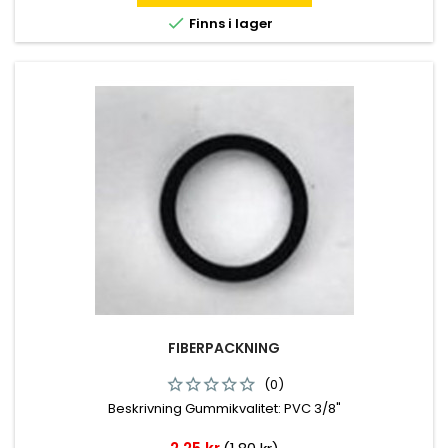

Finns i lager
FIBERPACKNING
(0)
Beskrivning Gummikvalitet: PVC 3/8"
Pris