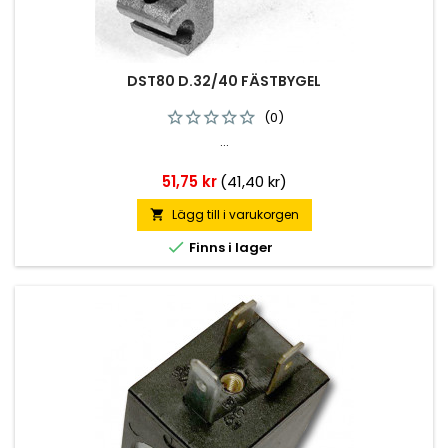
DST80 D.32/40 FÄSTBYGEL
(0)
...
Pris
51,75 kr
(41,40 kr)
Lägg till i varukorgen


Finns i lager