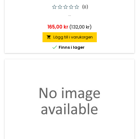
(0)
...
Pris
165,00 kr
(132,00 kr)
Lägg till i varukorgen


Finns i lager