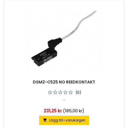
DSM2-C525 NO REEDKONTAKT
(0)
...
Pris
231,25 kr
(185,00 kr)
Lägg till i varukorgen
