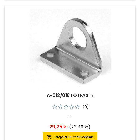
A-012/016 FOTFÄSTE
(0)
...
Pris
29,25 kr
(23,40 kr)
Lägg till i varukorgen
