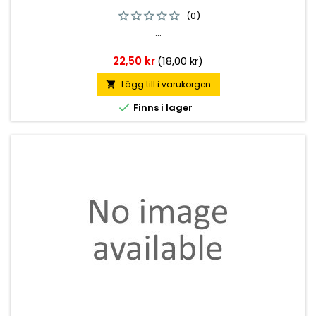
(0)
...
Pris
22,50 kr
(18,00 kr)
Lägg till i varukorgen


Finns i lager