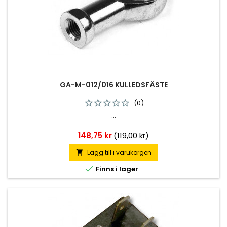
GA-M-012/016 KULLEDSFÄSTE
(0)
...
Pris
148,75 kr
(119,00 kr)
Lägg till i varukorgen


Finns i lager