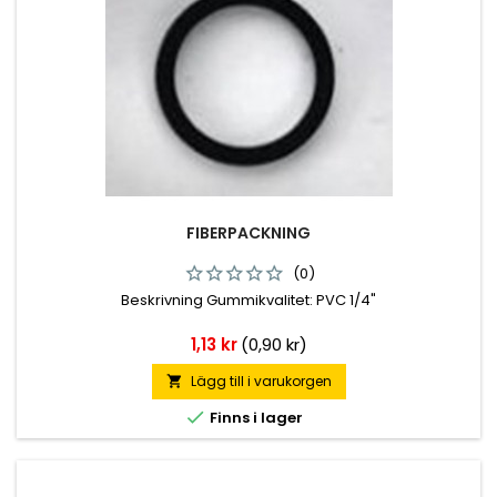
FIBERPACKNING
(0)
Beskrivning Gummikvalitet: PVC 1/4"
Pris
1,13 kr
(0,90 kr)
Lägg till i varukorgen


Finns i lager