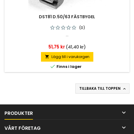
DST81 D.50/63 FÄSTBYGEL
(0)
...
Pris
51,75 kr
(41,40 kr)
Lägg till i varukorgen


Finns i lager
TILLBAKA TILL TOPPEN


PRODUKTER

VÅRT FÖRETAG