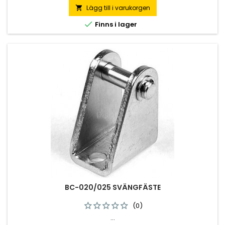
Lägg till i varukorgen


Finns i lager
BC-020/025 SVÄNGFÄSTE
(0)
...