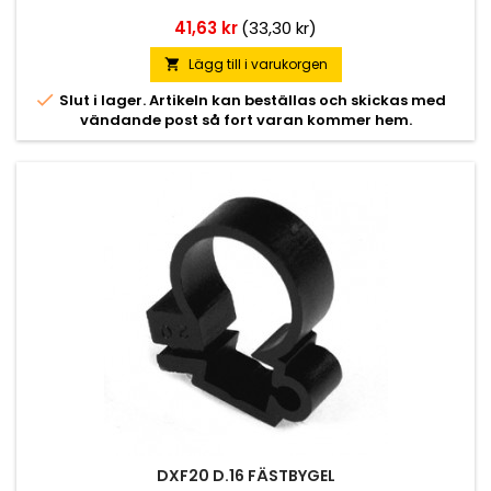
Pris
41,63 kr
(33,30 kr)
Lägg till i varukorgen


Slut i lager. Artikeln kan beställas och skickas med
vändande post så fort varan kommer hem.
DXF20 D.16 FÄSTBYGEL