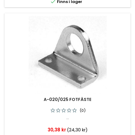

Finns i lager
A-020/025 FOTFÄSTE
(0)
...
Pris
30,38 kr
(24,30 kr)