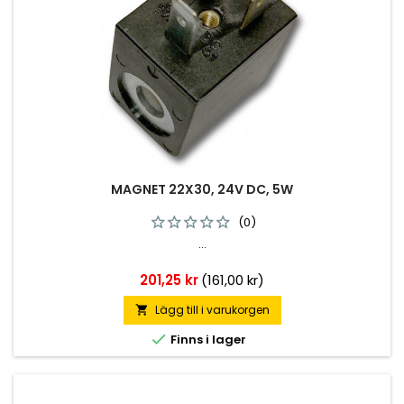
MAGNET 22X30, 24V DC, 5W
(0)
...
Pris
201,25 kr
(161,00 kr)
Lägg till i varukorgen


Finns i lager