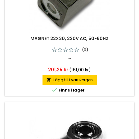
MAGNET 22X30, 220V AC, 50-60HZ
(0)
...
Pris
201,25 kr
(161,00 kr)
Lägg till i varukorgen


Finns i lager