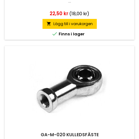
...
Pris
22,50 kr
(18,00 kr)
Lägg till i varukorgen


Finns i lager
GA-M-020 KULLEDSFÄSTE