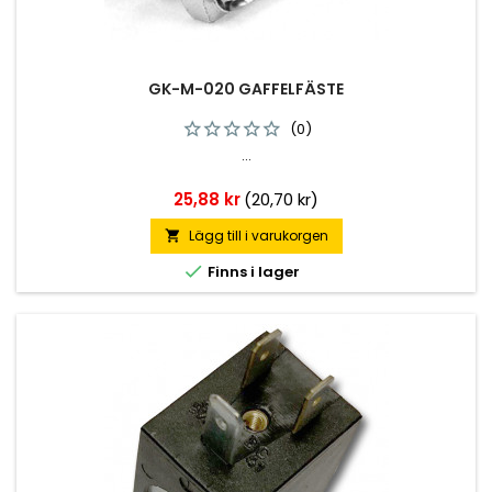
GK-M-020 GAFFELFÄSTE
(0)
...
Pris
25,88 kr
(20,70 kr)
Lägg till i varukorgen


Finns i lager