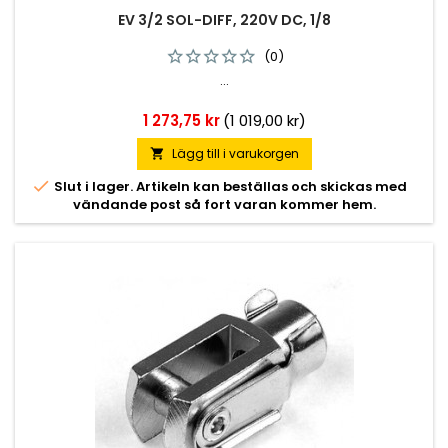
EV 3/2 SOL-DIFF, 220V DC, 1/8
(0)
...
Pris
1 273,75 kr
(1 019,00 kr)
Lägg till i varukorgen


Slut i lager. Artikeln kan beställas och skickas med
vändande post så fort varan kommer hem.