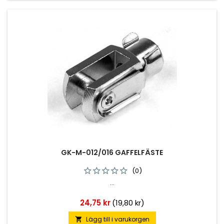
GK-M-012/016 GAFFELFÄSTE
(0)
...
Pris
24,75 kr
(19,80 kr)
Lägg till i varukorgen
