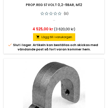
PROP.REG S1 VOLT 0,2-9BAR, M12
(0)
...
Pris
4 525,00 kr
(3 620,00 kr)
Lägg till i varukorgen


Slut i lager. Artikeln kan beställas och skickas med
vändande post så fort varan kommer hem.