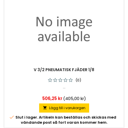
V 3/2 PNEUMATISK FJÄDER 1/8
(0)
...
Pris
506,25 kr
(405,00 kr)
Lägg till i varukorgen


Slut i lager. Artikeln kan beställas och skickas med
vändande post så fort varan kommer hem.