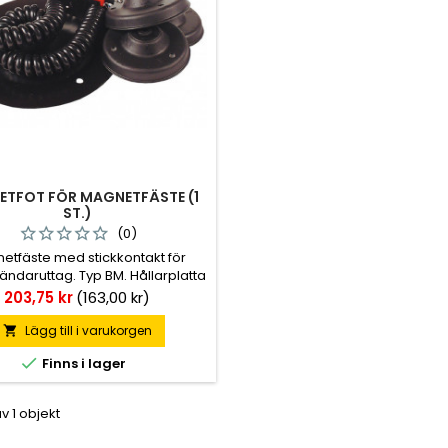
TFOT FÖR MAGNETFÄSTE (1
ST.)
(0)
etfäste med stickkontakt för
ändaruttag. Typ BM. Hållarplatta
tall. Kabel-utdragen. Längd 2
Pris
203,75 kr
(163,00 kr)
r. Kontakten har lysdiod med
 sken. Magnetfäste säljs även
Lägg till i varukorgen

t. Diameter magnetfot: 88 mm.

Finns i lager
Diameter platta: 170 mm.
av 1 objekt