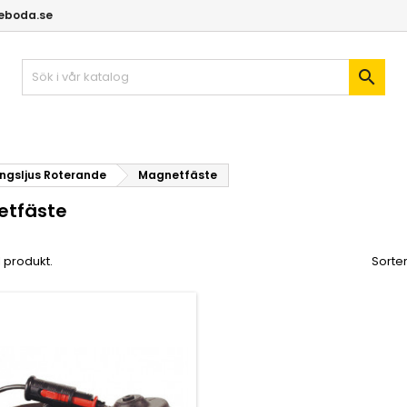
geboda.se

ngsljus Roterande
Magnetfäste
etfäste
1 produkt.
Sorter