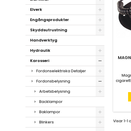
Elverk
Engångsprodukter
Skyddsutrustning
Handverktyg
Hydraulik
MAGNE
Karosseri
Fordonselektriska Detaljer
Magn
cigarett
Fordonsbelysning
i me
mete
Arbetsbelysning
grönt
separa
Backlampor
Baklampor
Visar 1-1 
Blinkers