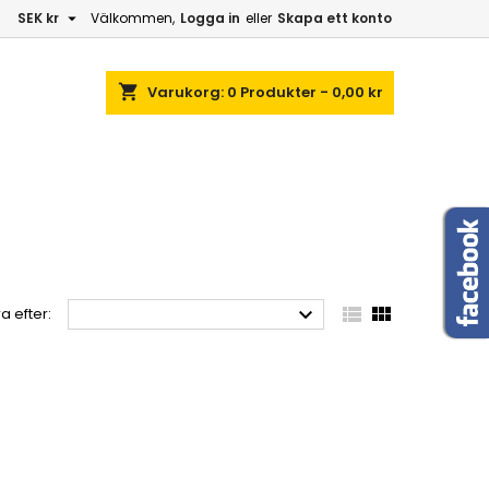

SEK kr
Välkommen,
Logga in
eller
Skapa ett konto
shopping_cart
Varukorg:
0
Produkter - 0,00 kr



a efter: