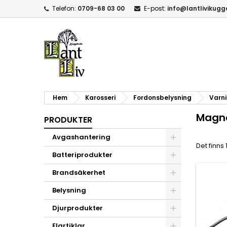
Telefon:
0709-68 03 00
E-post:
info@lantlivikug
Hem
Karosseri
Fordonsbelysning
Varni
Magn
PRODUKTER
Avgashantering
Det finns 
Batteriprodukter
Brandsäkerhet
Belysning
Djurprodukter
Elartiklar