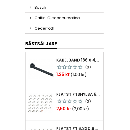
Bosch
Cattini Oleopneumatica
Cederroth
BÄSTSÄLJARE
KABELBAND 186 X 4,8MM TY25MX TY-RAP SVARTA 1000 ST
(0)
Pris
1,25 kr
(1,00 kr)
FLATSTIFTSHYLSA 6,3X0,8 1,0-2,5 MM² 100ST NABB
(0)
Pris
2,50 kr
(2,00 kr)
FLATSTIFT 6,3X0,8 M. NABB 1,0-2,5 MM2 100ST