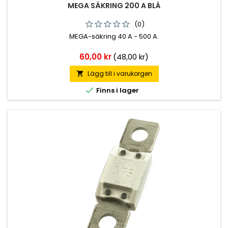
MEGA SÄKRING 200 A BLÅ
(0)
MEGA-säkring 40 A - 500 A.
Pris
60,00 kr
(48,00 kr)
Lägg till i varukorgen


Finns i lager