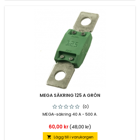
MEGA SÄKRING 125 A GRÖN
(0)
MEGA-säkring 40 A - 500 A.
Pris
60,00 kr
(48,00 kr)
Lägg till i varukorgen
