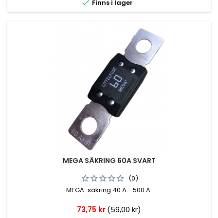

Finns i lager
MEGA SÄKRING 60A SVART
(0)
MEGA-säkring 40 A - 500 A.
Pris
73,75 kr
(59,00 kr)