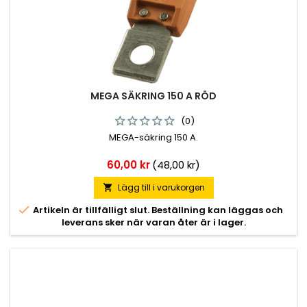
MEGA SÄKRING 150 A RÖD
(0)
MEGA-säkring 150 A.
Pris
60,00 kr
(48,00 kr)
Lägg till i varukorgen


Artikeln är tillfälligt slut. Beställning kan läggas och
leverans sker när varan åter är i lager.