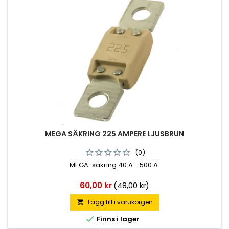
MEGA SÄKRING 225 AMPERE LJUSBRUN
(0)
MEGA-säkring 40 A - 500 A.
Pris
60,00 kr
(48,00 kr)
Lägg till i varukorgen


Finns i lager