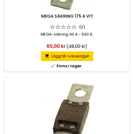
MEGA SÄKRING 175 A VIT
(0)
MEGA-säkring 40 A - 500 A.
Pris
60,00 kr
(48,00 kr)
Lägg till i varukorgen


Finns i lager