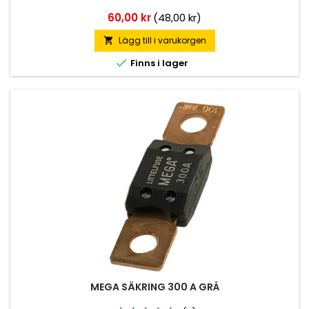
Pris
60,00 kr
(48,00 kr)
Lägg till i varukorgen


Finns i lager
MEGA SÄKRING 300 A GRÅ