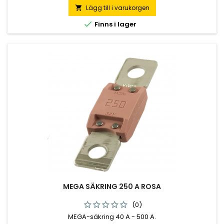
Lägg till i varukorgen


Finns i lager
MEGA SÄKRING 250 A ROSA
(0)
MEGA-säkring 40 A - 500 A.