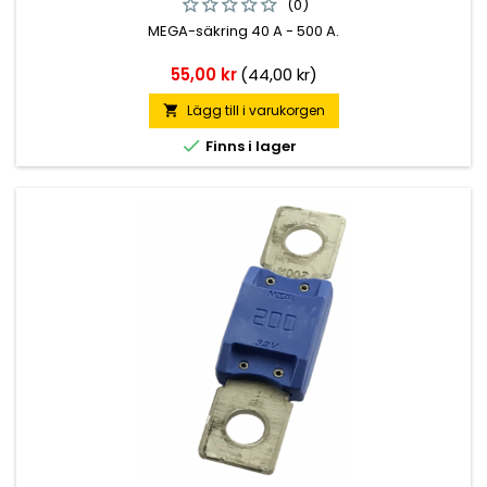
(0)
MEGA-säkring 40 A - 500 A.
Pris
55,00 kr
(44,00 kr)
Lägg till i varukorgen


Finns i lager