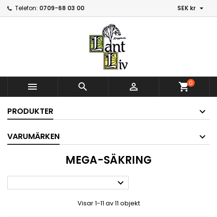

Telefon:
0709-68 03 00
SEK kr
0



shopping_cart
PRODUKTER
VARUMÄRKEN
MEGA-SÄKRING

Visar 1-11 av 11 objekt