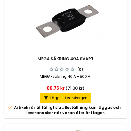
MEGA SÄKRING 40A SVART
(0)
MEGA-säkring 40 A - 500 A.
Pris
88,75 kr
(71,00 kr)
Lägg till i varukorgen


Artikeln är tillfälligt slut. Beställning kan läggas och
leverans sker när varan åter är i lager.