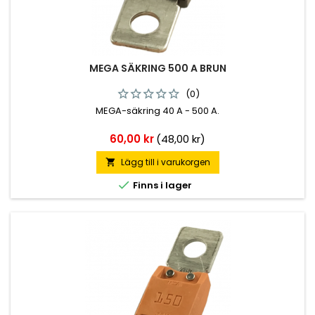
MEGA SÄKRING 500 A BRUN
(0)
MEGA-säkring 40 A - 500 A.
Pris
60,00 kr
(48,00 kr)
Lägg till i varukorgen


Finns i lager