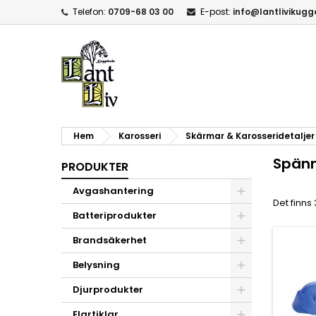
Telefon:
0709-68 03 00
E-post:
info@lantlivikug
Hem
Karosseri
Skärmar & Karosseridetaljer
Spänn
PRODUKTER
Avgashantering
Det finns
Batteriprodukter
Brandsäkerhet
Belysning
Djurprodukter
Elartiklar