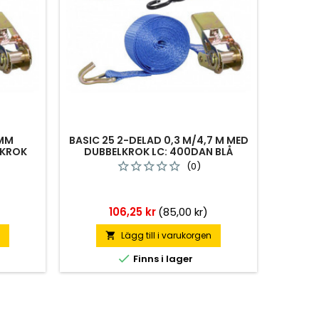
5MM
BASIC 25 2-DELAD 0,3 M/4,7 M MED
-KROK
DUBBELKROK LC: 400DAN BLÅ
(0)
Pris
106,25 kr
(85,00 kr)
n
Lägg till i varukorgen


Finns i lager