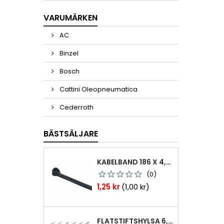
VARUMÄRKEN
AC
Binzel
Bosch
Cattini Oleopneumatica
Cederroth
BÄSTSÄLJARE
KABELBAND 186 X 4,8MM TY25MX TY-RAP SVARTA 1000 ST
(0)
Pris
1,25 kr
(1,00 kr)
FLATSTIFTSHYLSA 6,3X0,8 1,0-2,5 MM² 100ST NABB