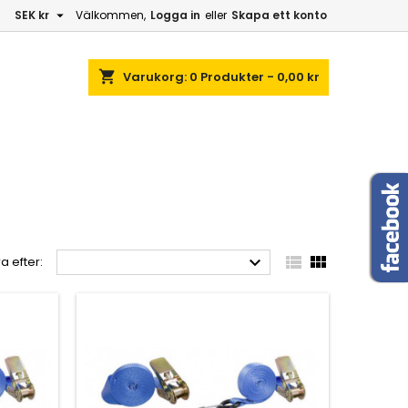

SEK kr
Välkommen,
Logga in
eller
Skapa ett konto
shopping_cart
Varukorg:
0
Produkter - 0,00 kr



a efter: