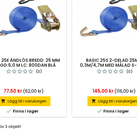
 25E ÄNDLÖS BREDD: 25 MM
BASIC 25S 2-DELAD 2
GD:5,0 M LC: 800DAN BLÅ
0,3M/4,7M MED MÅLAD S
400DAN BLÅ
(0)
(0)
Pris
Pris
77,50 kr
(62,00 kr)
145,00 kr
(116,00 kr)
Lägg till i varukorgen
Lägg till i varukorge




Finns i lager
Finns i lager
 av 3 objekt