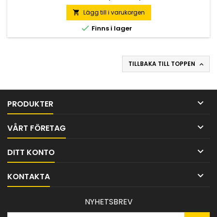
Lägg till i varukorgen


Finns i lager
TILLBAKA TILL TOPPEN


PRODUKTER

VÅRT FÖRETAG

DITT KONTO

KONTAKTA
NYHETSBREV