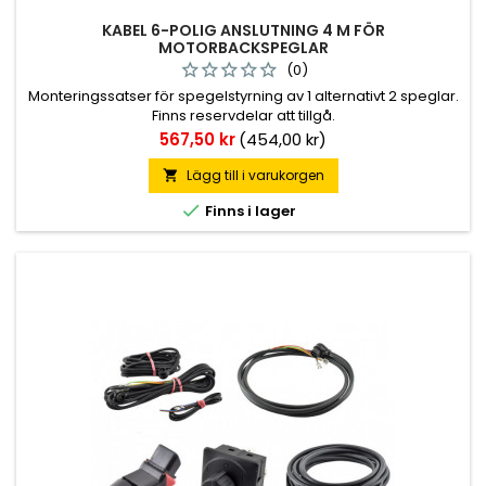
KABEL 6-POLIG ANSLUTNING 4 M FÖR
MOTORBACKSPEGLAR
(0)
Monteringssatser för spegelstyrning av 1 alternativt 2 speglar.
Finns reservdelar att tillgå.
Pris
567,50 kr
(454,00 kr)
Lägg till i varukorgen


Finns i lager