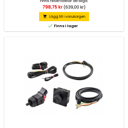
Finns reservdelar att tillgå.
Pris
798,75 kr
(639,00 kr)
Lägg till i varukorgen


Finns i lager