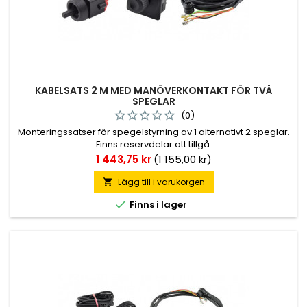
KABELSATS 2 M MED MANÖVERKONTAKT FÖR TVÅ
SPEGLAR
(0)
Monteringssatser för spegelstyrning av 1 alternativt 2 speglar.
Finns reservdelar att tillgå.
Pris
1 443,75 kr
(1 155,00 kr)
Lägg till i varukorgen


Finns i lager