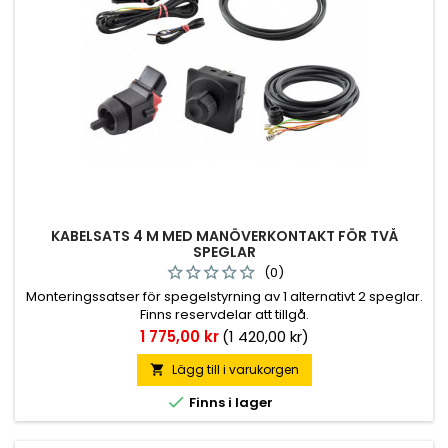
KABELSATS 4 M MED MANÖVERKONTAKT FÖR TVÅ
SPEGLAR
(0)
Monteringssatser för spegelstyrning av 1 alternativt 2 speglar.
Finns reservdelar att tillgå.
Pris
1 775,00 kr
(1 420,00 kr)
Lägg till i varukorgen


Finns i lager