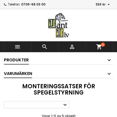

Telefon:
0709-68 03 00
SEK kr
0



shopping_cart
PRODUKTER
VARUMÄRKEN
MONTERINGSSATSER FÖR
SPEGELSTYRNING

Visar 1-5 av 5 objekt