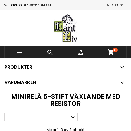

Telefon:
0709-68 03 00
SEK kr
0



shopping_cart
PRODUKTER
VARUMÄRKEN
MINIRELÄ 5-STIFT VÄXLANDE MED
RESISTOR

Visar 1-3 av 3 objekt