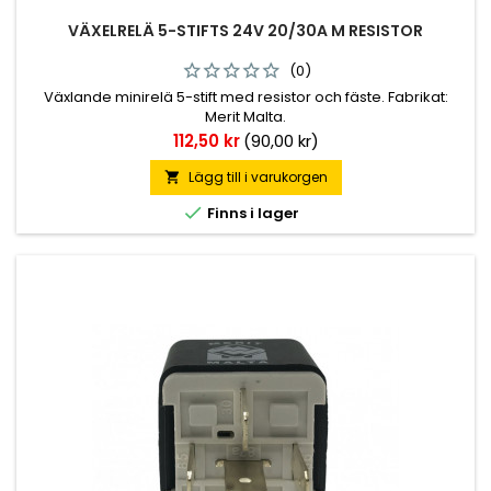
VÄXELRELÄ 5-STIFTS 24V 20/30A M RESISTOR
(0)
Växlande minirelä 5-stift med resistor och fäste. Fabrikat:
Merit Malta.
Pris
112,50 kr
(90,00 kr)
Lägg till i varukorgen


Finns i lager