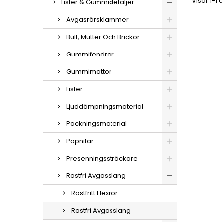
Visar 1-1 
Lister & Gummidetaljer
Avgasrörsklammer
Bult, Mutter Och Brickor
Gummifendrar
Gummimattor
Lister
Ljuddämpningsmaterial
Packningsmaterial
Popnitar
Presenningssträckare
Rostfri Avgasslang
Rostfritt Flexrör
Rostfri Avgasslang