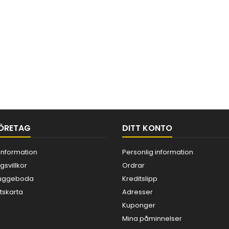
ÖRETAG
DITT KONTO
information
Personlig information
gsvillkor
Ordrar
 Kuggeboda
Kreditslipp
skarta
Adresser
Kuponger
Mina påminnelser