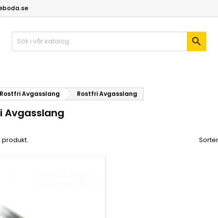
geboda.se

Rostfri Avgasslang
Rostfri Avgasslang
ri Avgasslang
1 produkt.
Sorter