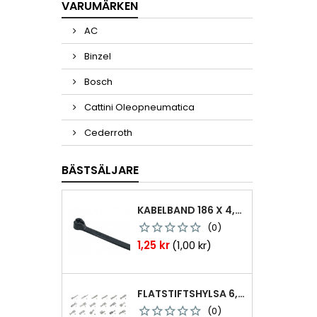
VARUMÄRKEN
AC
Binzel
Bosch
Cattini Oleopneumatica
Cederroth
BÄSTSÄLJARE
KABELBAND 186 X 4,8MM TY25MX TY-RAP SVARTA 1000 ST
(0)
Pris
1,25 kr
(1,00 kr)
FLATSTIFTSHYLSA 6,3X0,8 1,0-2,5 MM² 100ST NABB
(0)