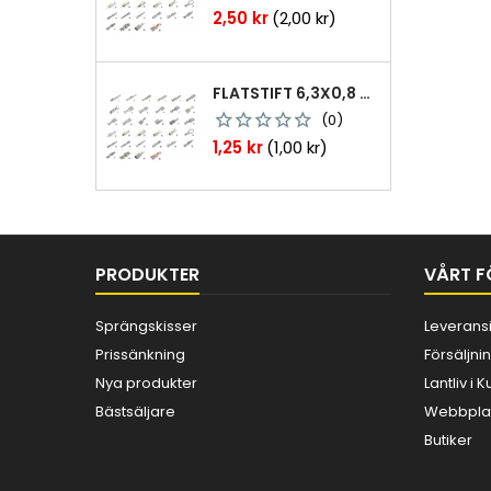
Pris
2,50 kr
(2,00 kr)
FLATSTIFT 6,3X0,8 M. NABB 1,0-2,5 MM2 100ST
(0)
Pris
1,25 kr
(1,00 kr)
PRODUKTER
VÅRT F
Sprängskisser
Leverans
Prissänkning
Försäljnin
Nya produkter
Lantliv i
Bästsäljare
Webbplat
Butiker