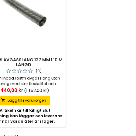
I AVGASSLANG 127 MM I 10 M
LÄNGD
(0)
inlindad rostfri avgasslang utan
ning med stor flexibilitet och
ket hög motståndskraft mot
ris
 440,00 kr
(1 152,00 kr)
tioner och korrosion. Enligt SIS
2320, 2333.
Lägg till i varukorgen

Artikeln är tillfälligt slut.
lning kan läggas och leverans
r när varan åter är i lager.