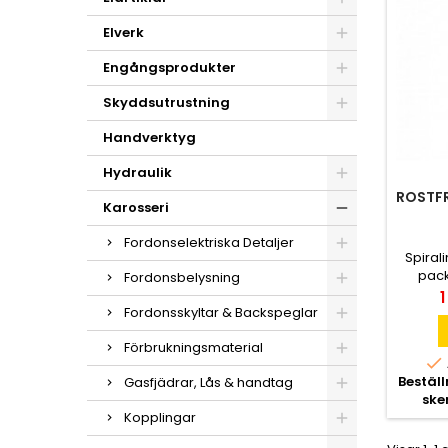
Elverk
Engångsprodukter
Skyddsutrustning
Handverktyg
Hydraulik
ROSTFR
Karosseri
Fordonselektriska Detaljer
Spiral
pack
Fordonsbelysning
myc
P
1
vibra
Fordonsskyltar & Backspeglar
Förbrukningsmaterial

Bestäl
Gasfjädrar, Lås & handtag
ske
Kopplingar