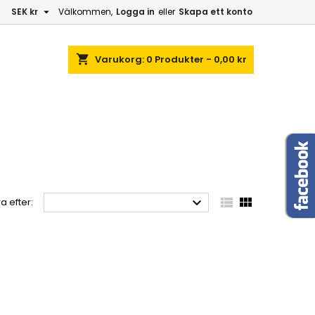

SEK kr
Välkommen,
Logga in
eller
Skapa ett konto
shopping_cart
Varukorg:
0
Produkter - 0,00 kr



a efter: