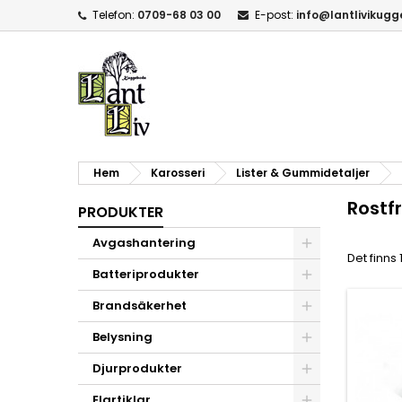
Telefon:
0709-68 03 00
E-post:
info@lantlivikug
Hem
Karosseri
Lister & Gummidetaljer
Rostf
PRODUKTER
Avgashantering
Det finns 
Batteriprodukter
Brandsäkerhet
Belysning
Djurprodukter
Elartiklar