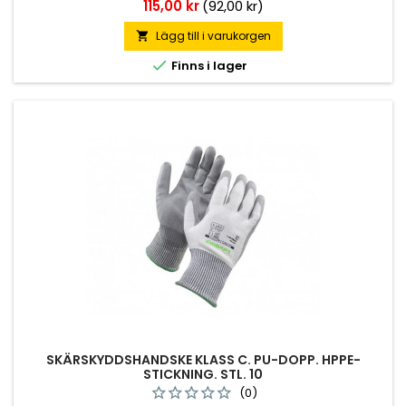
Pris
115,00 kr
(92,00 kr)
Lägg till i varukorgen


Finns i lager
SKÄRSKYDDSHANDSKE KLASS C. PU-DOPP. HPPE-
STICKNING. STL. 10
(0)