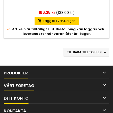
Pris
166,25 kr
(133,00 kr)
Lägg till i varukorgen


Artikeln är tillfälligt slut. Beställning kan läggas och
leverans sker när varan åter är i lager.
TILLBAKA TILL TOPPEN


PRODUKTER

VÅRT FÖRETAG

DITT KONTO

KONTAKTA