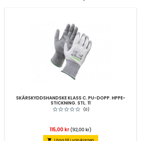
SKÄRSKYDDSHANDSKE KLASS C. PU-DOPP. HPPE-
STICKNING. STL. 11
(0)
Pris
115,00 kr
(92,00 kr)
Lägg till i varukorgen
