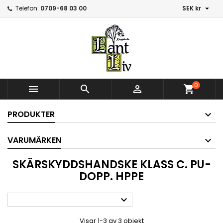

Telefon:
0709-68 03 00
SEK kr
0



shopping_cart
PRODUKTER
VARUMÄRKEN
SKÄRSKYDDSHANDSKE KLASS C. PU-
DOPP. HPPE

Visar 1-3 av 3 objekt