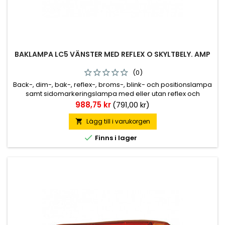
BAKLAMPA LC5 VÄNSTER MED REFLEX O SKYLTBELY. AMP
(0)
Back-, dim-, bak-, reflex-, broms-, blink- och positionslampa
samt sidomarkeringslampa med eller utan reflex och
skyltbelysning, se artikellista för rätt utförande. Kabelingång
Pris
988,75 kr
(791,00 kr)
på baksidan.
Lägg till i varukorgen


Finns i lager