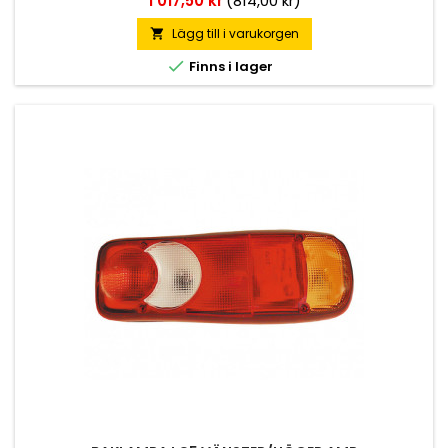
1 017,50 kr
(814,00 kr)
på baksidan.
Lägg till i varukorgen


Finns i lager