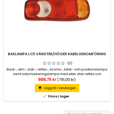
BAKLAMPA LC5 VÄNSTER/HÖGER KABELGENOMFÖRING
(0)
Back-, dim-, bak-, reflex-, broms-, blink- och positionslampa
samt sidomarkeringslampa med eller utan reflex och
skyltbelysning, se artikellista för rätt utförande. Kabelingång
Pris
988,75 kr
(791,00 kr)
på baksidan.
Lägg till i varukorgen


Finns i lager