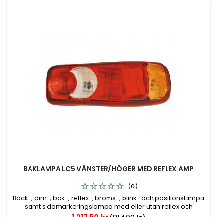
BAKLAMPA LC5 VÄNSTER/HÖGER MED REFLEX AMP
(0)
Back-, dim-, bak-, reflex-, broms-, blink- och positionslampa
samt sidomarkeringslampa med eller utan reflex och
skyltbelysning, se artikellista för rätt utförande. Kabelingång
Pris