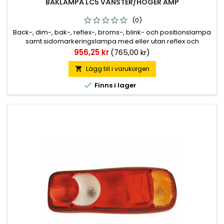
BAKLAMPA LC5 VÄNSTER/HÖGER AMP
(0)
Back-, dim-, bak-, reflex-, broms-, blink- och positionslampa
samt sidomarkeringslampa med eller utan reflex och
skyltbelysning, se artikellista för rätt utförande. Kabelingång
Pris
956,25 kr
(765,00 kr)
på baksidan.
Lägg till i varukorgen


Finns i lager