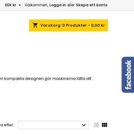

SEK kr
Välkommen,
Logga in
eller
Skapa ett konto
shopping_cart
Varukorg:
0
Produkter - 0,00 kr
 Den kompakta designen gör maskinerna lätta att



a efter: