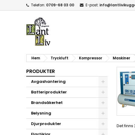
Telefon:
0709-68 03 00
E-post:
info@lantlivikug
Hem
Tryckluft
Kompressor
Maskiner
PRODUKTER
Avgashantering
Batteriprodukter
Brandsäkerhet
Belysning
Djurprodukter
Det finns
Elartiklar