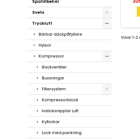
Pri
305
Spatillbehör
Svets
Tryckluft
Bärbar däckpåfyllare
Visar 1-2
Hylsor
Kompressor
Backventiler
Bussningar
Filtersystem
Kompressorblock
Insticksnipplar Luft
Kyltorkar
Lock med packning