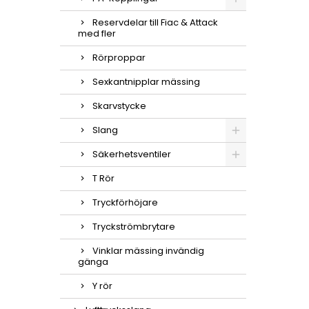
Reservdelar till Fiac & Attack
med fler
Rörproppar
Sexkantnipplar mässing
Skarvstycke
Slang
Säkerhetsventiler
T Rör
Tryckförhöjare
Tryckströmbrytare
Vinklar mässing invändig
gänga
Y rör