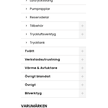
Lufttrycksslang
Pumpnipplar
Reservdelar
Tillbehör
Tryckluftsverktyg
Trycktank
Tvätt
Verkstadsutrustning
Värme & Avfuktare
Övrigt blandat
Övrigt
Bilverktyg
VARUMÄRKEN