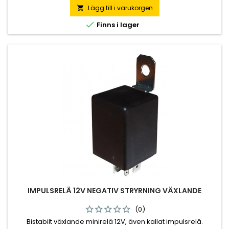
Lägg till i varukorgen


Finns i lager
IMPULSRELÄ 12V NEGATIV STRYRNING VÄXLANDE
(0)
Bistabilt växlande minirelä 12V, även kallat impulsrelä.