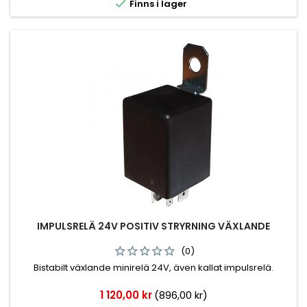

Finns i lager
IMPULSRELÄ 24V POSITIV STRYRNING VÄXLANDE
(0)
Bistabilt växlande minirelä 24V, även kallat impulsrelä.
Pris
1 120,00 kr
(896,00 kr)