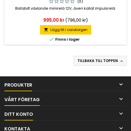
(0)
Bistabilt växlande minirelä 12V, även kallat impulsrelä.
Pris
995,00 kr
(796,00 kr)
Lägg till i varukorgen


Finns i lager
TILLBAKA TILL TOPPEN


PRODUKTER

VÅRT FÖRETAG

DITT KONTO

KONTAKTA