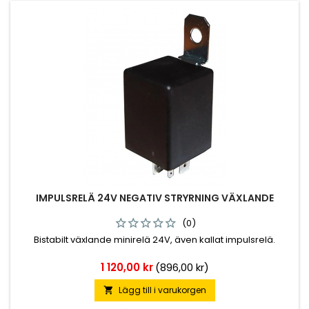
IMPULSRELÄ 24V NEGATIV STRYRNING VÄXLANDE
(0)
Bistabilt växlande minirelä 24V, även kallat impulsrelä.
Pris
1 120,00 kr
(896,00 kr)
Lägg till i varukorgen
