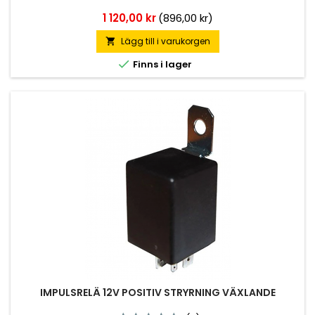
Pris
1 120,00 kr
(896,00 kr)
Lägg till i varukorgen


Finns i lager
IMPULSRELÄ 12V POSITIV STRYRNING VÄXLANDE