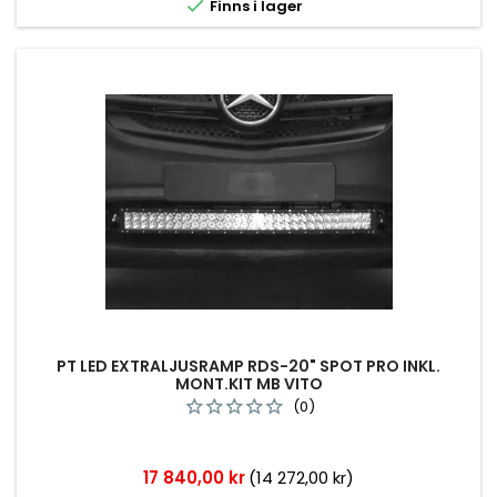

Finns i lager
PT LED EXTRALJUSRAMP RDS-20" SPOT PRO INKL.
MONT.KIT MB VITO
(0)
Pris
17 840,00 kr
(14 272,00 kr)