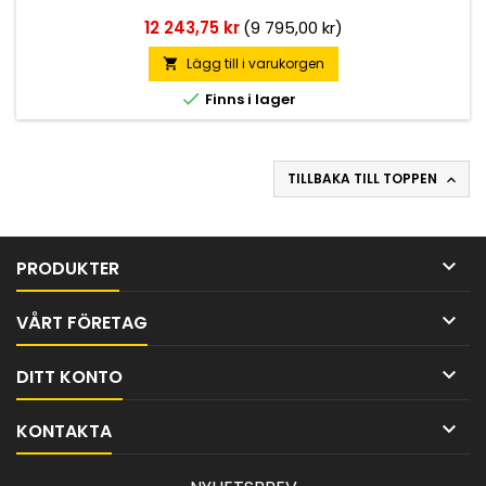
Pris
12 243,75 kr
(9 795,00 kr)
Lägg till i varukorgen


Finns i lager
TILLBAKA TILL TOPPEN


PRODUKTER

VÅRT FÖRETAG

DITT KONTO

KONTAKTA