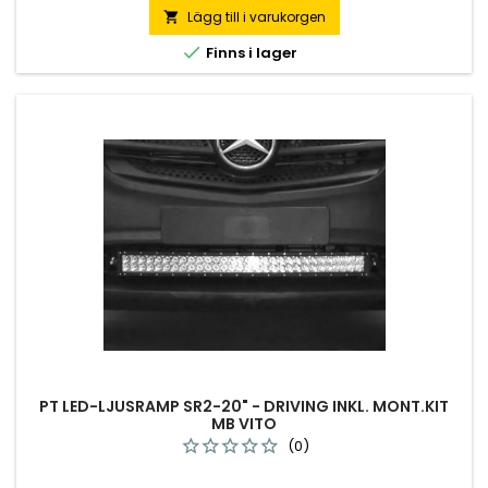
Lägg till i varukorgen


Finns i lager
PT LED-LJUSRAMP SR2-20" - DRIVING INKL. MONT.KIT
MB VITO
(0)