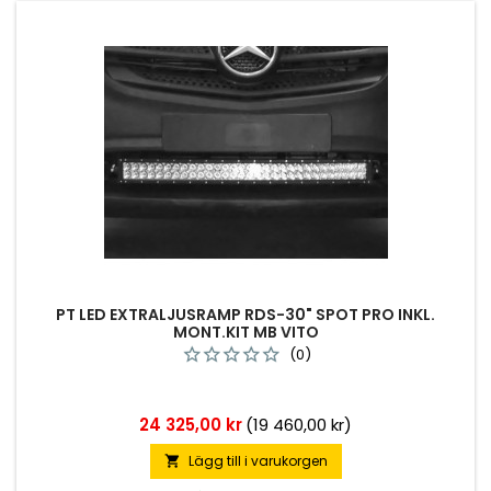
PT LED EXTRALJUSRAMP RDS-30" SPOT PRO INKL.
MONT.KIT MB VITO
(0)
Pris
24 325,00 kr
(19 460,00 kr)
Lägg till i varukorgen
