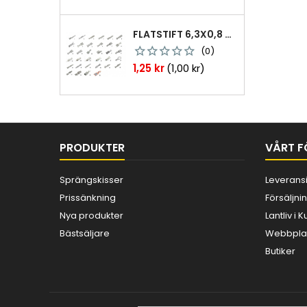
FLATSTIFT 6,3X0,8 M. NABB 1,0-2,5 MM2 100ST
(0)
Pris
1,25 kr
(1,00 kr)
PRODUKTER
VÅRT F
Sprängskisser
Leverans
Prissänkning
Försäljnin
Nya produkter
Lantliv i
Bästsäljare
Webbplat
Butiker