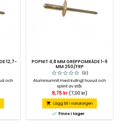
E 12,7-
POPNIT 4,8 MM GREPPOMRÅDE 1-9
MM 250/FRP
(0)
vud och
Aluminiumnit med kullrigt huvud och
splint av stål.
Pris
8,75 kr
(7,00 kr)
n
Lägg till i varukorgen


Finns i lager