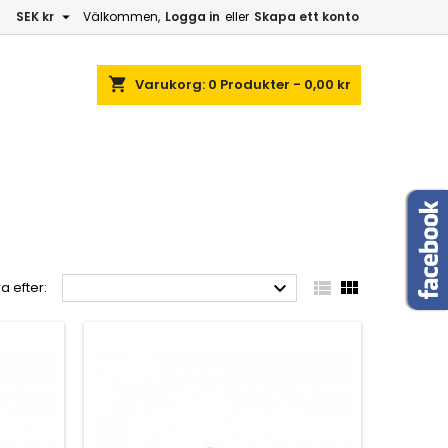

SEK kr
Välkommen,
Logga in
eller
Skapa ett konto
shopping_cart
Varukorg:
0
Produkter - 0,00 kr



a efter: