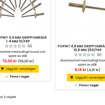
PNIT 4,8 MM GREPPOMRÅDE
1-9 MM 10/FRP
POPNIT 4,8 MM GREPPOMRÅD
(0)
19,8 MM 250/FRP
niumnit med kullrigt huvud och
(0)
splint av stål.
Aluminiumnit med kullrigt hu
Pris
70,00 kr
(56,00 kr)
splint av stål.
Lägg till i varukorgen
Pris

6,14 kr
(4,91 kr)

Finns i lager
Lägg till i varukorge


Finns i lager
 av 3 objekt