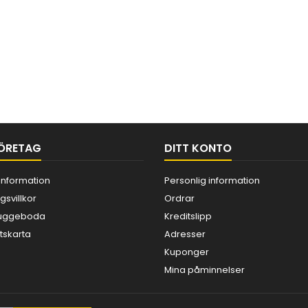
ÖRETAG
DITT KONTO
information
Personlig information
gsvillkor
Ordrar
 Kuggeboda
Kreditslipp
skarta
Adresser
Kuponger
Mina påminnelser