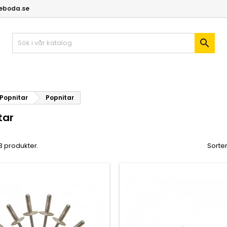
geboda.se

Popnitar
Popnitar
tar
 3 produkter.
Sorter