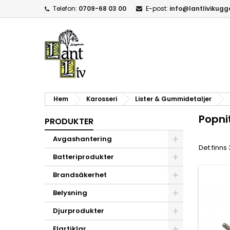
Telefon:
0709-68 03 00
E-post:
info@lantlivikug
Hem
Karosseri
Lister & Gummidetaljer
Popni
PRODUKTER
Avgashantering
Det finns
Batteriprodukter
Brandsäkerhet
Belysning
Djurprodukter
Elartiklar