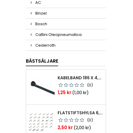
AC
Binzel
Bosch
Cattini Oleopneumatica
Cederroth
BÄSTSÄLJARE
KABELBAND 186 X 4,8MM TY25MX TY-RAP SVARTA 1000 ST
(0)
Pris
1,25 kr
(1,00 kr)
FLATSTIFTSHYLSA 6,3X0,8 1,0-2,5 MM² 100ST NABB
(0)
Pris
2,50 kr
(2,00 kr)