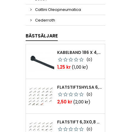
Cattini Oleopneumatica
Cederroth
BÄSTSÄLJARE
KABELBAND 186 X 4,8MM TY25MX TY-RAP SVARTA 1000 ST
(0)
Pris
1,25 kr
(1,00 kr)
FLATSTIFTSHYLSA 6,3X0,8 1,0-2,5 MM² 100ST NABB
(0)
Pris
2,50 kr
(2,00 kr)
FLATSTIFT 6,3X0,8 M. NABB 1,0-2,5 MM2 100ST
(0)