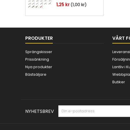
Pris
1,25 kr
(1,00 kr)
PRODUKTER
VÅRT F
Sprängskisser
Leverans
Prissänkning
Försäljnin
Nya produkter
Lantliv i
Bästsäljare
Webbplat
Butiker
NYHETSBREV