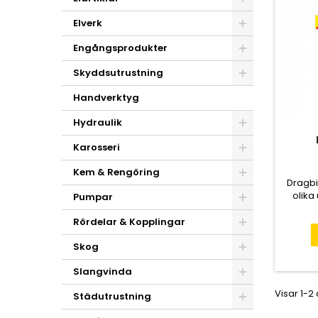
Elverk
Engångsprodukter
Skyddsutrustning
Handverktyg
Hydraulik
Karosseri
Kem & Rengöring
Dragbil
olika
Pumpar
enligh
fo
Rördelar & Kopplingar
Skog
Slangvinda
Visar 1-2
Städutrustning