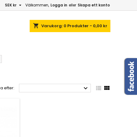

SEK kr
Välkommen,
Logga in
eller
Skapa ett konto
shopping_cart
Varukorg:
0
Produkter - 0,00 kr



a efter: