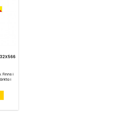
132X566
 Finns i
ärkta i
tet. För
005.
n