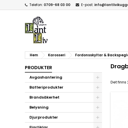
Telefon:
0709-68 03 00
E-post:
info@lantlivikug
Hem
Karosseri
Fordonsskyltar & Backspegl
Dragb
PRODUKTER
Avgashantering
Det finns
Batteriprodukter
Brandsäkerhet
Belysning
Djurprodukter
Elartiklar