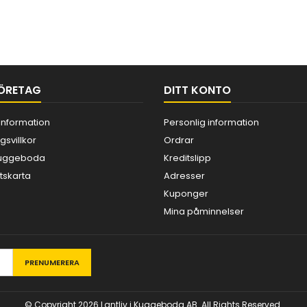
ÖRETAG
DITT KONTO
information
Personlig information
gsvillkor
Ordrar
 Kuggeboda
Kreditslipp
skarta
Adresser
Kuponger
Mina påminnelser
© Copyright 2026 Lantliv i Kuggeboda AB. All Rights Reserved.