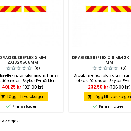
DRAGBILSREFLEX 2 MM
DRAGBILSREFLEX 0,8 MM 2X
2X132X566MM
MM
(0)
(0)
sreflex i plan aluminium. Finns i
Dragbilsreflex i plan aluminium.
 utföranden. Skyltar E-märkta i
olika utföranden. Skyltar E-m
et med ECE-70 reglementet. För
enlighet med ECE-70 reglemen
Pris
Pris
401,25 kr
(321,00 kr)
232,50 kr
(186,00 kr)
rdon tillverkade innan 2005.
fordon tillverkade innan 2
Lägg till i varukorgen
Lägg till i varukorge




Finns i lager
Finns i lager
 av 2 objekt