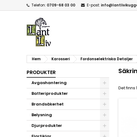
Telefon:
0709-68 03 00
E-post:
info@lantlivikug
Hem
Karosseri
Fordonselektriska Detaljer
Säkri
PRODUKTER
Avgashantering
Det finns 
Batteriprodukter
Brandsäkerhet
Belysning
Djurprodukter
Elartiklar