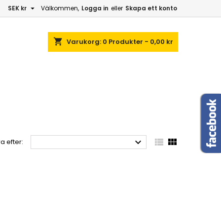

SEK kr
Välkommen,
Logga in
eller
Skapa ett konto
shopping_cart
Varukorg:
0
Produkter - 0,00 kr



a efter: