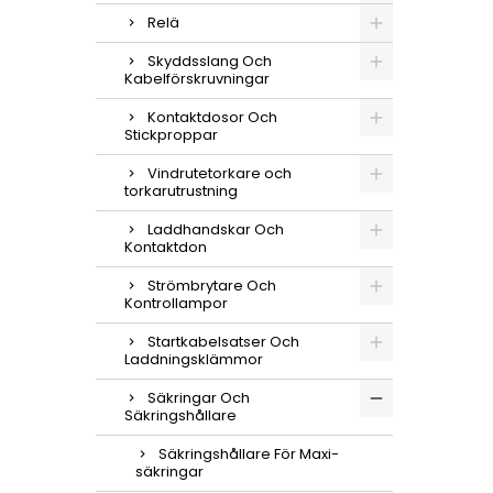
Relä
Skyddsslang Och
Kabelförskruvningar
Kontaktdosor Och
Stickproppar
Vindrutetorkare och
torkarutrustning
Laddhandskar Och
Kontaktdon
Strömbrytare Och
Kontrollampor
Startkabelsatser Och
Laddningsklämmor
Säkringar Och
Säkringshållare
Säkringshållare För Maxi-
säkringar