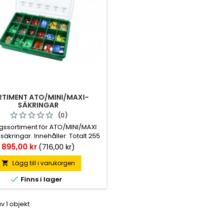
RTIMENT ATO/MINI/MAXI-
SÄKRINGAR
(0)
gssortiment för ATO/MINI/MAXI
 säkringar. Innehåller: Totalt 255
ringar i 18 olika varianter. 140 st
Pris
895,00 kr
(716,00 kr)
 A. 105 st MINI 5-30 A. 10 st MAXI
30-60 A.
Lägg till i varukorgen


Finns i lager
av 1 objekt