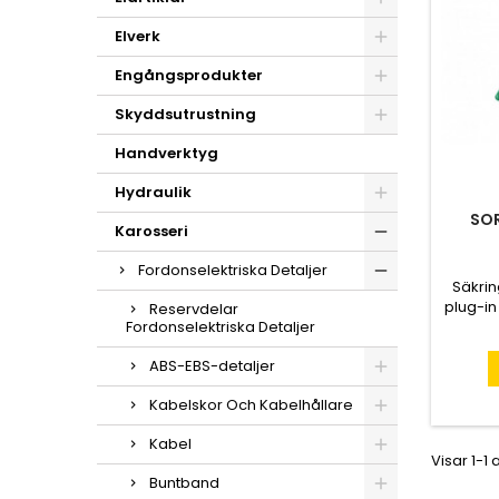
Elverk
Engångsprodukter
Skyddsutrustning
Handverktyg
Hydraulik
SO
Karosseri
Fordonselektriska Detaljer
Säkrin
plug-in
Reservdelar
st säk
Fordonselektriska Detaljer
ATO 5-30
ABS-EBS-detaljer
Kabelskor Och Kabelhållare
Kabel
Visar 1-1 
Buntband