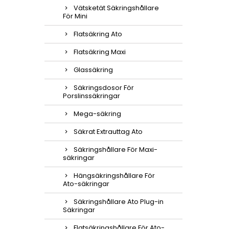
Vätsketät Säkringshållare
För Mini
Flatsäkring Ato
Flatsäkring Maxi
Glassäkring
Säkringsdosor För
Porslinssäkringar
Mega-säkring
Säkrat Extrauttag Ato
Säkringshållare För Maxi-
säkringar
Hängsäkringshållare För
Ato-säkringar
Säkringshållare Ato Plug-in
Säkringar
Flatsäkringshållare För Ato-