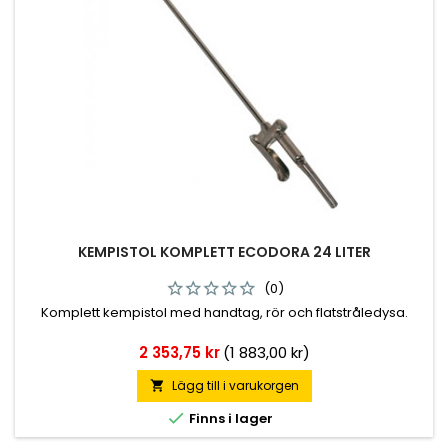
KEMPISTOL KOMPLETT ECODORA 24 LITER
(0)
Komplett kempistol med handtag, rör och flatstråledysa.
Pris
2 353,75 kr
(1 883,00 kr)
Lägg till i varukorgen


Finns i lager