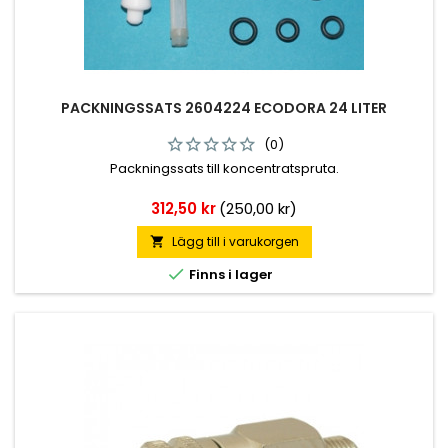
PACKNINGSSATS 2604224 ECODORA 24 LITER
(0)
Packningssats till koncentratspruta.
Pris
312,50 kr
(250,00 kr)
Lägg till i varukorgen


Finns i lager