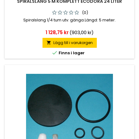
SPIRALSLANG 5 M KOMPLETT ECODORA 24 LITER
(0)
Spiralslang 1/4 tum utv. gänga.Längd: 5 meter.
Pris
1 128,75 kr
(903,00 kr)
Lägg till i varukorgen


Finns i lager