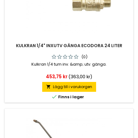
KULKRAN 1/4" INXUTV GÄNGA ECODORA 24 LITER
(0)
Kulkran 1/4 tum inv. &amp; utv. gänga.
Pris
453,75 kr
(363,00 kr)
Lägg till i varukorgen


Finns i lager