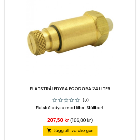
FLATSTRÅLEDYSA ECODORA 24 LITER
(0)
Flatstråledysa med filter. Ställbart.
Pris
207,50 kr
(166,00 kr)
Lägg till i varukorgen
