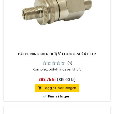
PÅFYLLNINGSVENTIL 1/8" ECODORA 24 LITER
(0)
Komplett påfyllningsventil luft.
Pris
393,75 kr
(315,00 kr)
Lägg till i varukorgen


Finns i lager