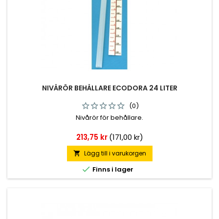
NIVÅRÖR BEHÅLLARE ECODORA 24 LITER
(0)
Nivårör för behållare.
Pris
213,75 kr
(171,00 kr)
Lägg till i varukorgen


Finns i lager