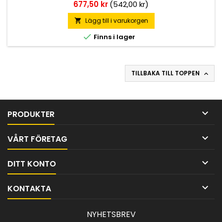
Pris
677,50 kr
(542,00 kr)
Lägg till i varukorgen


Finns i lager
TILLBAKA TILL TOPPEN


PRODUKTER

VÅRT FÖRETAG

DITT KONTO

KONTAKTA
NYHETSBREV