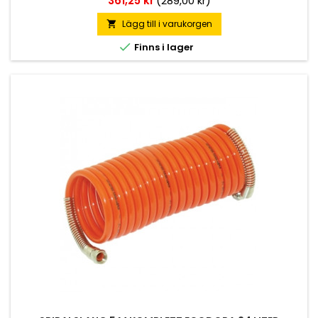
361,25 kr
(289,00 kr)
Lägg till i varukorgen


Finns i lager