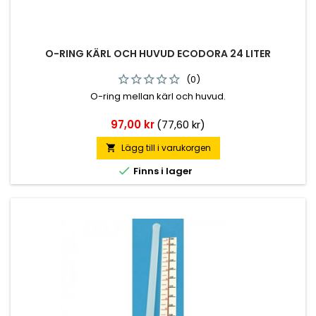
O-RING KÄRL OCH HUVUD ECODORA 24 LITER
(0)
O-ring mellan kärl och huvud.
Pris
97,00 kr
(77,60 kr)
Lägg till i varukorgen


Finns i lager