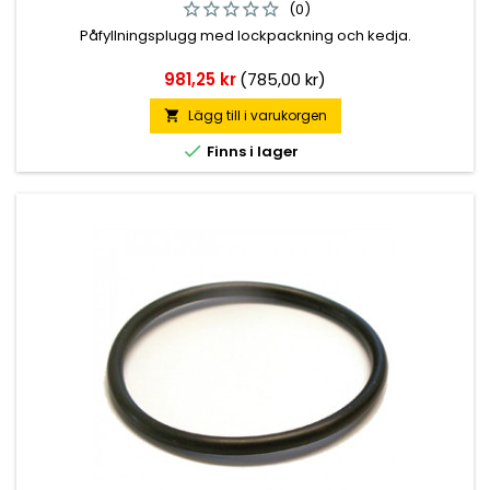
(0)
Påfyllningsplugg med lockpackning och kedja.
Pris
981,25 kr
(785,00 kr)
Lägg till i varukorgen


Finns i lager