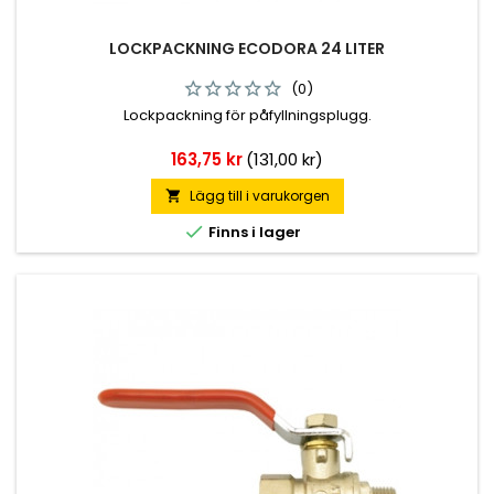
LOCKPACKNING ECODORA 24 LITER
(0)
Lockpackning för påfyllningsplugg.
Pris
163,75 kr
(131,00 kr)
Lägg till i varukorgen


Finns i lager