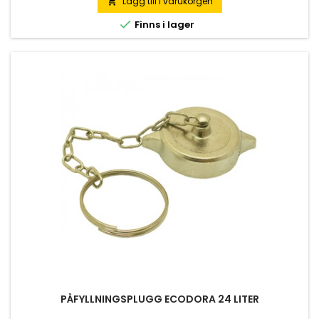
Lägg till i varukorgen


Finns i lager
PÅFYLLNINGSPLUGG ECODORA 24 LITER