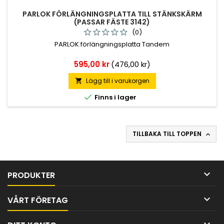
PARLOK FÖRLÄNGNINGSPLATTA TILL STÄNKSKÄRM
(PASSAR FÄSTE 3142)
(0)
PARLOK förlängningsplatta Tandem
Pris
595,00 kr
(476,00 kr)
Lägg till i varukorgen


Finns i lager
TILLBAKA TILL TOPPEN


PRODUKTER

VÅRT FÖRETAG