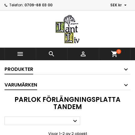

Telefon:
0709-68 03 00
SEK kr
0



shopping_cart
PRODUKTER
VARUMÄRKEN
PARLOK FÖRLÄNGNINGSPLATTA
TANDEM

Visar 1-2 av 2 objekt