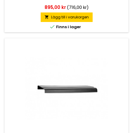
Pris
895,00 kr
(716,00 kr)
Lägg till i varukorgen


Finns i lager