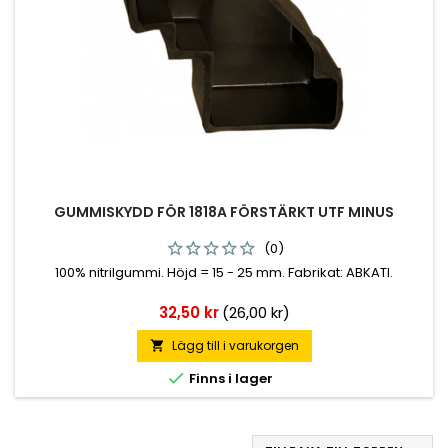
GUMMISKYDD FÖR 1818A FÖRSTÄRKT UTF MINUS
(0)
100% nitrilgummi. Höjd = 15 - 25 mm. Fabrikat: ABKATI.
Pris
32,50 kr
(26,00 kr)
Lägg till i varukorgen


Finns i lager