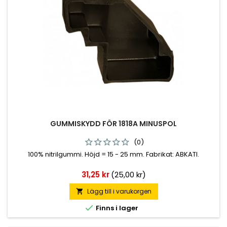
GUMMISKYDD FÖR 1818A MINUSPOL
(0)
100% nitrilgummi. Höjd = 15 - 25 mm. Fabrikat: ABKATI.
Pris
31,25 kr
(25,00 kr)
Lägg till i varukorgen


Finns i lager