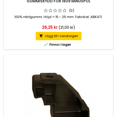
GUMMISKYDD FÖR 1809 MINUSPOL
(0)
100% nitrilgummi. Höjd = 15 - 25 mm. Fabrikat: ABKATI.
Pris
26,25 kr
(21,00 kr)
Lägg till i varukorgen


Finns i lager