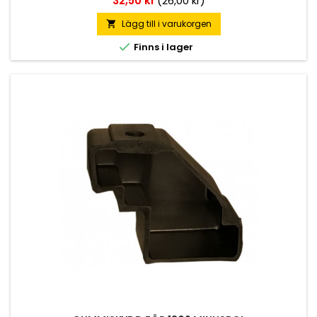
32,50 kr
(26,00 kr)
Lägg till i varukorgen


Finns i lager