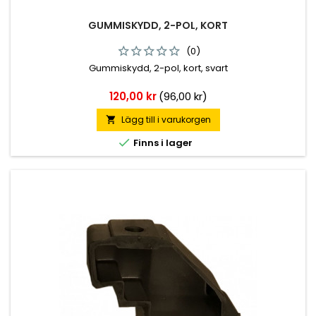
GUMMISKYDD, 2-POL, KORT
(0)
Gummiskydd, 2-pol, kort, svart
Pris
120,00 kr
(96,00 kr)
Lägg till i varukorgen


Finns i lager