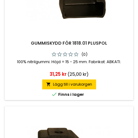
GUMMISKYDD FÖR 1818.01 PLUSPOL
(0)
100% nitrilgummi. Höjd = 15 - 25 mm. Fabrikat: ABKATI.
Pris
31,25 kr
(25,00 kr)
Lägg till i varukorgen


Finns i lager