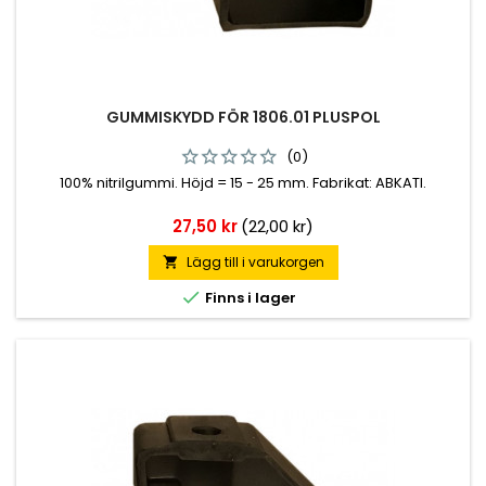
GUMMISKYDD FÖR 1806.01 PLUSPOL
(0)
100% nitrilgummi. Höjd = 15 - 25 mm. Fabrikat: ABKATI.
Pris
27,50 kr
(22,00 kr)
Lägg till i varukorgen


Finns i lager