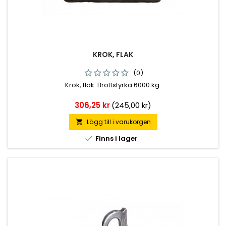
KROK, FLAK
(0)
Krok, flak. Brottstyrka 6000 kg.
Pris
306,25 kr
(245,00 kr)
Lägg till i varukorgen


Finns i lager