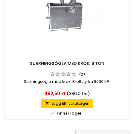
SURRNINGSÖGLA MED KROK, 8 TON
(0)
Surrningsögla med krok. Brottstyrka 8000 KP.
Pris
482,50 kr
(386,00 kr)
Lägg till i varukorgen


Finns i lager