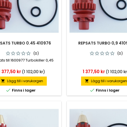
SATS TURBO 0.45 410976
REPSATS TURBO 0,9 410
(0)
(0)
ts till 1600977 Turbokiller 0,45
Pris
Pris
1 377,50 kr
(1 102,00 kr)
1 377,50 kr
(1 102,00 k
Lägg till i varukorgen
Lägg till i varukorge




Finns i lager
Finns i lager