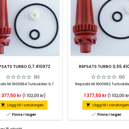
PSATS TURBO 0,7 410972
REPSATS TURBO 0,55 41
(0)
(0)
ts till 1600964 Turbokiller 0,7
Repsats till 1600962 Turbokill
Pris
Pris
1 377,50 kr
(1 102,00 kr)
1 377,50 kr
(1 102,00 k
Lägg till i varukorgen
Lägg till i varukorge




Finns i lager
Finns i lager
 av 15 objekt