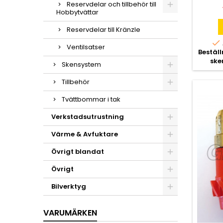
Reservdelar och tillbehör till
Hobbytvättar
Reservdelar till Kränzle

Ventilsatser
Bestäl
ske
Skensystem
Tillbehör
Tvättbommar i tak
Verkstadsutrustning
Värme & Avfuktare
Övrigt blandat
Övrigt
Bilverktyg
VARUMÄRKEN