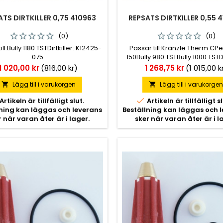
ATS DIRTKILLER 0,75 410963
REPSATS DIRTKILLER 0,55 
(0)
(0)
ill:Bully 1180 TSTDirtkiller: K12425-
Passar till:Kränzle Therm CPe
075
150Bully 980 TSTBully 1000 TSTDir
K12425-055
Pris
Pris
1 020,00 kr
(816,00 kr)
1 268,75 kr
(1 015,00 k
Lägg till i varukorgen
Lägg till i varukorge



Artikeln är tillfälligt slut.
Artikeln är tillfälligt sl
lning kan läggas och leverans
Beställning kan läggas och 
r när varan åter är i lager.
sker när varan åter är i l