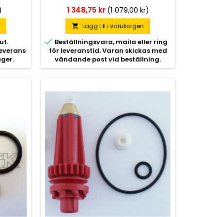
Pris
)
1 348,75 kr
(1 079,00 kr)
n
Lägg till i varukorgen


ut.
Beställningsvara, maila eller ring
leverans
för leveranstid. Varan skickas med
ager.
vändande post vid beställning.