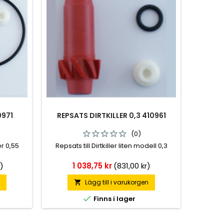
0971
REPSATS DIRTKILLER 0,3 410961
(0)
er 0,55
Repsats till Dirtkiller liten modell 0,3
Pris
r)
1 038,75 kr
(831,00 kr)
n
Lägg till i varukorgen


Finns i lager