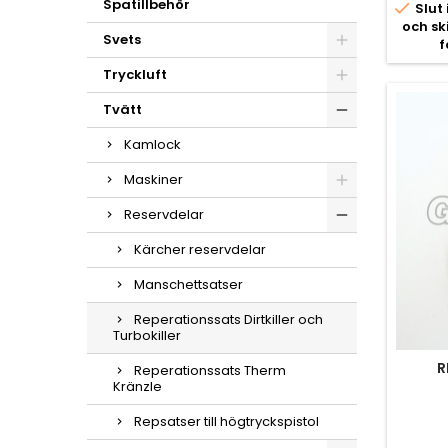
Spatillbehör

Slut 
och s
Svets
f
Tryckluft
Tvätt
Kamlock
Maskiner
Reservdelar
Kärcher reservdelar
Manschettsatser
Reperationssats Dirtkiller och
Turbokiller
R
Reperationssats Therm
Kränzle
Repsatser till högtryckspistol