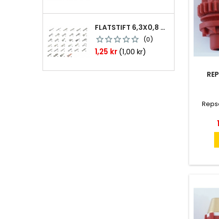
FLATSTIFT 6,3X0,8 M. NABB 1,0-2,5 MM2 100ST
(0)
Pris
1,25 kr
(1,00 kr)
REP
Repsa