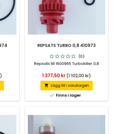
974
REPSATS TURBO 0,8 410973
(0)
Repsats till 1600965 Turbokiller 0,8
Pris
r)
1 377,50 kr
(1 102,00 kr)
n
Lägg till i varukorgen


Finns i lager