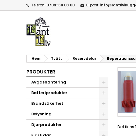
Telefon:
0709-68 03 00
E-post:
info@lantlivikug
Hem
Tvätt
Reservdelar
Reperationssats
PRODUKTER
Avgashantering
Batteriprodukter
Brandsäkerhet
Belysning
Djurprodukter
Det finns
Elartiklar