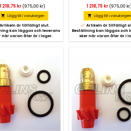
Pris
Pris
1 218,75 kr
(975,00 kr)
1 218,75 kr
(975,00 kr
Lägg till i varukorgen
Lägg till i varukorge



Artikeln är tillfälligt slut.
Artikeln är tillfälligt sl
lning kan läggas och leverans
Beställning kan läggas och 
r när varan åter är i lager.
sker när varan åter är i l