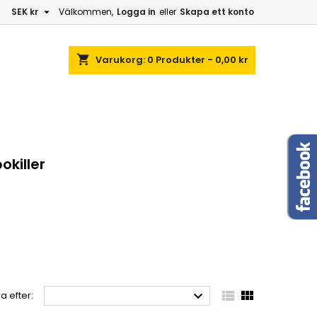

SEK kr
Välkommen,
Logga in
eller
Skapa ett konto
shopping_cart
Varukorg:
0
Produkter - 0,00 kr
okiller



a efter: