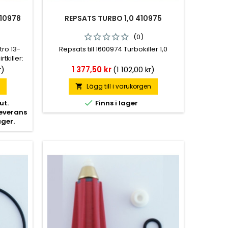
410978
REPSATS TURBO 1,0 410975
(0)
tro 13-
Repsats till 1600974 Turbokiller 1,0
tkiller:
Pris
r)
1 377,50 kr
(1 102,00 kr)
n
Lägg till i varukorgen


ut.
Finns i lager
leverans
ager.