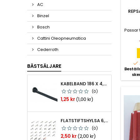
AC
REPS
Binzel
Bosch
Passar t
Cattini Oleopneumatica
Cederroth

BÄSTSÄLJARE
Bestäl
ske
KABELBAND 186 X 4,8MM TY25MX TY-RAP SVARTA 1000 ST
(0)
Pris
1,25 kr
(1,00 kr)
FLATSTIFTSHYLSA 6,3X0,8 1,0-2,5 MM² 100ST NABB
(0)
Pris
2,50 kr
(2,00 kr)