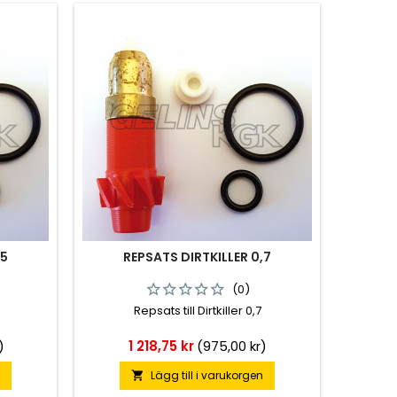
,5
REPSATS DIRTKILLER 0,7
(0)
Repsats till Dirtkiller 0,7
Pris
)
1 218,75 kr
(975,00 kr)
n
Lägg till i varukorgen
