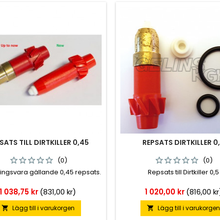
SATS TILL DIRTKILLER 0,45
REPSATS DIRTKILLER 0
(0)
(0)
ningsvara gällande 0,45 repsats.
Repsats till Dirtkiller 0,5
Pris
Pris
1 038,75 kr
(831,00 kr)
1 020,00 kr
(816,00 kr
Lägg till i varukorgen
Lägg till i varukorge

