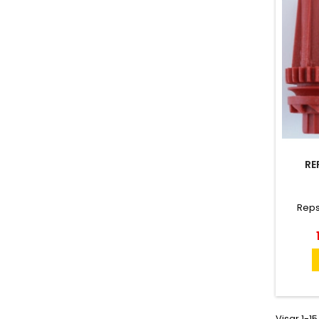
RE
Repsa
Visar 1-15